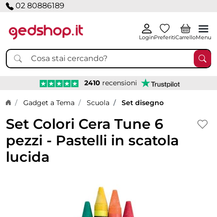
02 80886189
Login
Preferiti
Carrello
Menu
2410
recensioni
Home page
Gadget a Tema
Scuola
Set disegno
Set Colori Cera Tune 6
pezzi - Pastelli in scatola
lucida