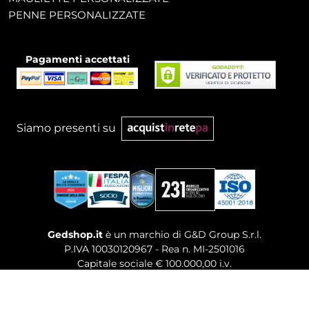
PENNE PERSONALIZZATE
Pagamenti accettati
Siamo presenti su
Gedshop.it
è un marchio di G&D Group S.r.l.
P.IVA 10030120967 - Rea n. MI-2501016
Capitale sociale € 100.000,00 i.v.
Sede legale, Uffici Commerciali: Via Giuseppe Govone,
14 - 20154 Milano (MI)
Tel. 02 80886189
-
Mail. commerciale@gedshop.it