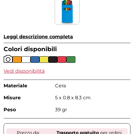
Leggi descrizione completa
Colori disponibili
Vedi disponibilità
Materiale
Cera
Misure
5 x 0.8 x 8.3 cm
Peso
39 gr
Prezzo da:
Trasporto gratuito
per ordini