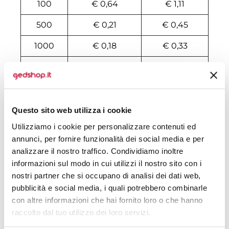
100
€ 0,64
€ 1,11
500
€ 0,21
€ 0,45
1000
€ 0,18
€ 0,33
2000
€ 0,18
€ 0,29
3000
€ 0,18
€ 0,26
4000
€ 0,18
€ 0,24
Questo sito web utilizza i cookie
Utilizziamo i cookie per personalizzare contenuti ed
5000
€ 0,18
€ 0,23
annunci, per fornire funzionalità dei social media e per
6000
€ 0,18
€ 0,22
analizzare il nostro traffico. Condividiamo inoltre
informazioni sul modo in cui utilizzi il nostro sito con i
7000
€ 0,17
€ 0,22
nostri partner che si occupano di analisi dei dati web,
pubblicità e social media, i quali potrebbero combinarle
8000
€ 0,17
€ 0,20
con altre informazioni che hai fornito loro o che hanno
raccolto dal tuo utilizzo dei loro servizi.
10000
€ 0,16
€ 0,19