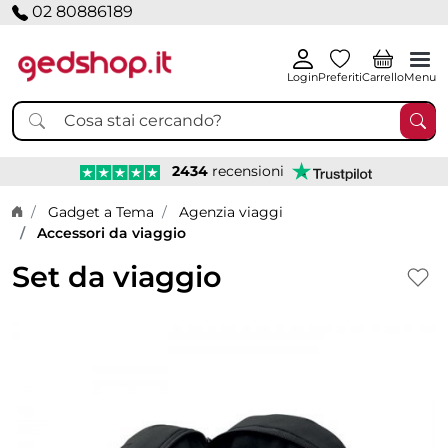
02 80886189
Login
Preferiti
Carrello
Menu
2434
recensioni
Home page
Gadget a Tema
Agenzia viaggi
Accessori da viaggio
Set da viaggio