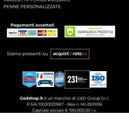
PENNE PERSONALIZZATE
Pagamenti accettati
Siamo presenti su
Gedshop.it
è un marchio di G&D Group S.r.l.
P.IVA 10030120967 - Rea n. MI-2501016
Capitale sociale € 100.000,00 i.v.
Sede legale, Uffici Commerciali: Via Giuseppe Govone,
14 - 20154 Milano (MI)
Tel. 02 80886189
-
Mail. commerciale@gedshop.it