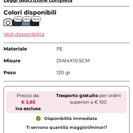
Leggi descrizione completa
Colori disponibili
new
new
new
Vedi disponibilità
Materiale
PE
Misure
DIA14X10.5CM
Peso
120 gr
Prezzo da:
Trasporto gratuito
per ordini
€ 3,85
superiori a € 100
Iva esclusa
Disponibilità immediata
Ti servono quantità maggiori/minori?