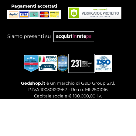
Pagamenti accettati
Siamo presenti su
Gedshop.it
è un marchio di G&D Group S.r.l.
P.IVA 10030120967 - Rea n. MI-2501016
Capitale sociale € 100.000,00 i.v.
Sede legale, Uffici Commerciali: Via Giuseppe Govone,
14 - 20154 Milano (MI)
Tel. 02 80886189
-
Mail. commerciale@gedshop.it
© 2026 GEDSHOP. ALL RIGHTS RESERVED.