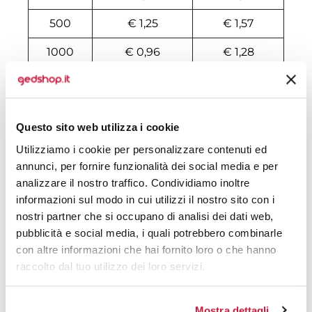
500
€ 1,25
€ 1,57
1000
€ 0,96
€ 1,28
2000
€ 0,89
€ 1,21
3000
€ 0,86
€ 1,18
Questo sito web utilizza i cookie
4000
€ 0,85
€ 1,17
Utilizziamo i cookie per personalizzare contenuti ed
5000
€ 0,83
€ 1,15
annunci, per fornire funzionalità dei social media e per
analizzare il nostro traffico. Condividiamo inoltre
6000
€ 0,82
€ 1,14
informazioni sul modo in cui utilizzi il nostro sito con i
nostri partner che si occupano di analisi dei dati web,
7000
€ 0,81
€ 1,13
pubblicità e social media, i quali potrebbero combinarle
con altre informazioni che hai fornito loro o che hanno
8000
€ 0,80
€ 1,10
raccolto dal tuo utilizzo dei loro servizi.
10000
€ 0,78
€ 0,86
Mostra dettagli