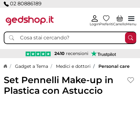
02 80886189
Login
Preferiti
Carrello
Menu
2410
recensioni
Home page
Gadget a Tema
Medici e dottori
Personal care
Set Pennelli Make-up in
Plastica con Astuccio