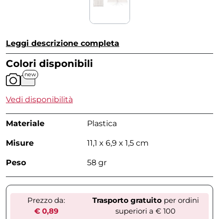
Leggi descrizione completa
Colori disponibili
new
Vedi disponibilità
Materiale
Plastica
Misure
11,1 x 6,9 x 1,5 cm
Peso
58 gr
Prezzo da:
Trasporto gratuito
per ordini
€ 0,89
superiori a € 100