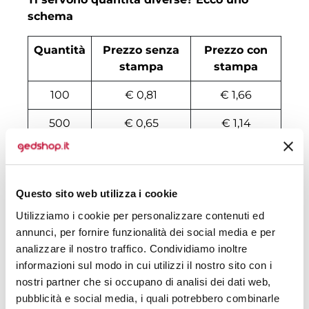
schema
Quantità
Prezzo senza
Prezzo con
stampa
stampa
100
€ 0,81
€ 1,66
500
€ 0,65
€ 1,14
1000
€ 0,57
€ 0,98
2000
€ 0,54
€ 0,94
Questo sito web utilizza i cookie
3000
€ 0,53
€ 0,87
Utilizziamo i cookie per personalizzare contenuti ed
annunci, per fornire funzionalità dei social media e per
4000
€ 0,51
€ 0,85
analizzare il nostro traffico. Condividiamo inoltre
5000
€ 0,51
€ 0,81
informazioni sul modo in cui utilizzi il nostro sito con i
nostri partner che si occupano di analisi dei dati web,
6000
€ 0,51
€ 0,80
pubblicità e social media, i quali potrebbero combinarle