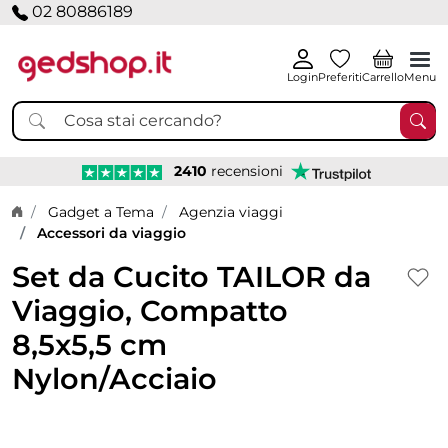
02 80886189
Login
Preferiti
Carrello
Menu
2410
recensioni
Home page
Gadget a Tema
Agenzia viaggi
Accessori da viaggio
Set da Cucito TAILOR da
Viaggio, Compatto
8,5x5,5 cm
Nylon/Acciaio