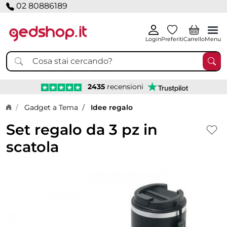
02 80886189
Login
Preferiti
Carrello
Menu
2435
recensioni
Home page
Gadget a Tema
Idee regalo
Set regalo da 3 pz in
scatola