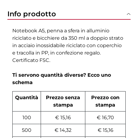
Info prodotto
Notebook A5, penna a sfera in alluminio
riciclato e bicchiere da 350 ml a doppio strato
in acciaio inossidabile riciclato con coperchio
e tracolla in PP, in confezione regalo.
Certificato FSC.
Ti servono quantità diverse? Ecco uno
schema
Quantità
Prezzo senza
Prezzo con
stampa
stampa
100
€ 15,16
€ 16,70
500
€ 14,32
€ 15,16