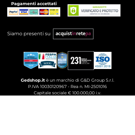
Pagamenti accettati
Siamo presenti su
Gedshop.it
è un marchio di G&D Group S.r.l.
P.IVA 10030120967 - Rea n. MI-2501016
Capitale sociale € 100.000,00 i.v.
Sede legale, Uffici Commerciali: Via Giuseppe Govone,
14 - 20154 Milano (MI)
Tel. 02 80886189
-
Mail. commerciale@gedshop.it
© 2026 GEDSHOP. ALL RIGHTS RESERVED.