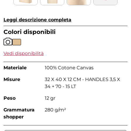
Leggi descrizione completa
Colori disponibili
Vedi disponibilità
Materiale
100% Cotone Canvas
Misure
32 X 40 X 12 CM - HANDLES 3,5 X
34 + 70 - 15 LT
Peso
12 gr
Grammatura
280 g/m²
shopper