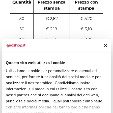
Quantità
Prezzo senza
Prezzo con
stampa
stampa
30
€ 2,82
€ 5,20
50
€ 2,19
€ 3,10
100
€ 1,56
€ 2,26
200
€ 1,45
€ 2,12
500
€ 1,30
€ 1,77
Questo sito web utilizza i cookie
1000
€ 1,07
€ 1,46
Utilizziamo i cookie per personalizzare contenuti ed
annunci, per fornire funzionalità dei social media e per
1500
€ 1,04
€ 1,42
analizzare il nostro traffico. Condividiamo inoltre
informazioni sul modo in cui utilizzi il nostro sito con i
2000
€ 1,02
€ 1,39
nostri partner che si occupano di analisi dei dati web,
pubblicità e social media, i quali potrebbero combinarle
3000
€ 1,01
€ 1,36
con altre informazioni che hai fornito loro o che hanno
5000
€ 0,98
€ 1,34