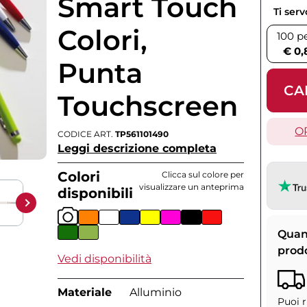
Smart Touch
Ti ser
Colori,
100 p
€ 0,
Punta
CA
Touchscreen
O
CODICE ART.
TP561101490
Leggi descrizione completa
Colori
Clicca sul colore per
visualizzare un anteprima
disponibili
Quan
prod
Vedi disponibilità
Materiale
Alluminio
Puoi r