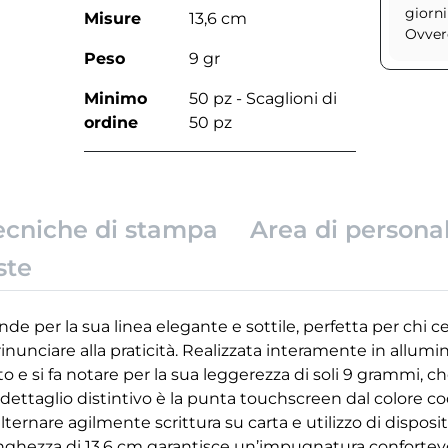
giorni
Misure
13,6 cm
Ovvero
Peso
9 gr
Minimo
50 pz - Scaglioni di
ordine
50 pz
ecniche di stampa
Area di persona
ste
e per la sua linea elegante e sottile, perfetta per chi c
nunciare alla praticità. Realizzata interamente in allumin
to e si fa notare per la sua leggerezza di soli 9 grammi,
 dettaglio distintivo è la punta touchscreen dal colore co
lternare agilmente scrittura su carta e utilizzo di disposit
ghezza di 13,6 cm garantisce un’impugnatura confortevol