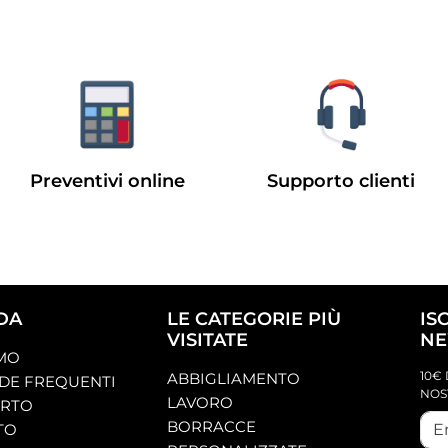
Preventivi online
Supporto clienti
DA
LE CATEGORIE PIÙ
IS
VISITATE
NE
AMO
10€ 
ABBIGLIAMENTO
E FREQUENTI
NOS
LAVORO
ORTO
BORRACCE
TO