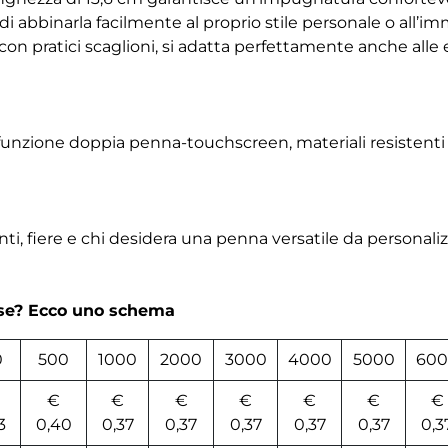
di abbinarla facilmente al proprio stile personale o all’im
con pratici scaglioni, si adatta perfettamente anche alle
unzione doppia penna-touchscreen, materiali resistenti e
enti, fiere e chi desidera una penna versatile da personal
rse? Ecco uno schema
0
500
1000
2000
3000
4000
5000
600
€
€
€
€
€
€
€
3
0,40
0,37
0,37
0,37
0,37
0,37
0,3