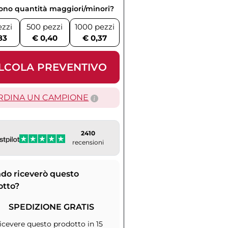
vono quantità maggiori/minori?
ezzi
500 pezzi
1000 pezzi
83
€ 0,40
€ 0,37
LCOLA PREVENTIVO
RDINA UN CAMPIONE
2410
recensioni
do riceverò questo
otto?
SPEDIZIONE GRATIS
icevere questo prodotto in 15