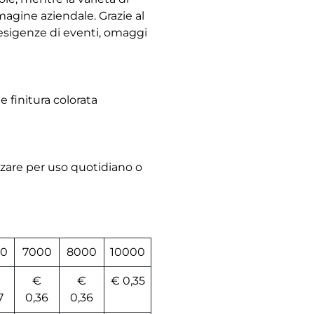
magine aziendale. Grazie al
 esigenze di eventi, omaggi
 finitura colorata
izzare per uso quotidiano o
0
7000
8000
10000
€
€
€ 0,35
7
0,36
0,36