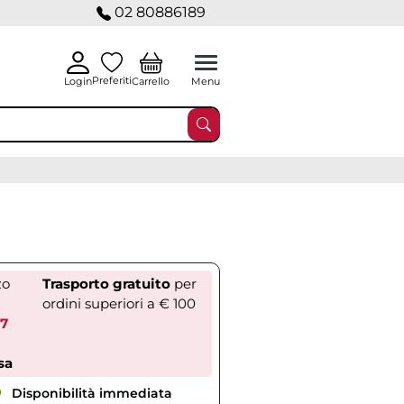
02 80886189
Preferiti
Carrello
Login
Menu
zo
Trasporto gratuito
per
ordini superiori a € 100
37
sa
Disponibilità immediata