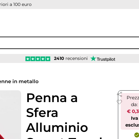
iori a 100 euro
2410
recensioni
nne in metallo
Penna a
Prez
da:
Sfera
€ 0,
Iva
Alluminio
esclu