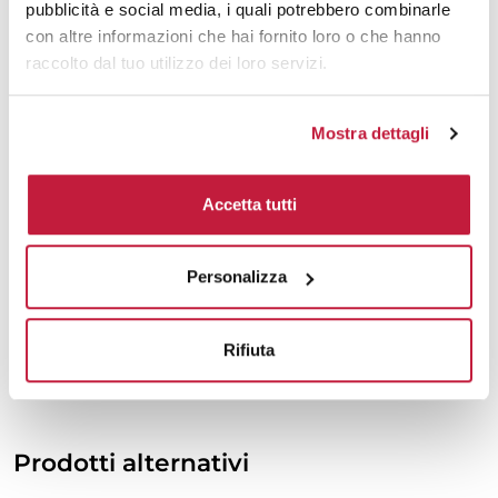
pubblicità e social media, i quali potrebbero combinarle
2000
€ 27,89
€ 32,13
con altre informazioni che hai fornito loro o che hanno
raccolto dal tuo utilizzo dei loro servizi.
3000
€ 27,73
€ 32,06
5000
€ 27,59
€ 31,85
Mostra dettagli
10000
€ 27,59
€ 31,48
Accetta tutti
Tecniche di stampa
Personalizza
Area di personalizzazione
Rifiuta
Domande e risposte
Prodotti alternativi