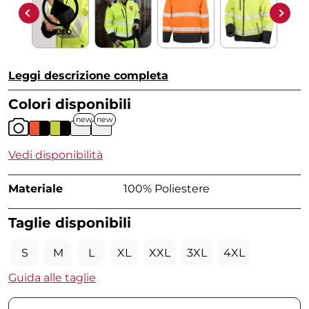
Leggi descrizione completa
Colori disponibili
new
new
Vedi disponibilità
Materiale
100% Poliestere
Taglie disponibili
S
M
L
XL
XXL
3XL
4XL
Guida alle taglie