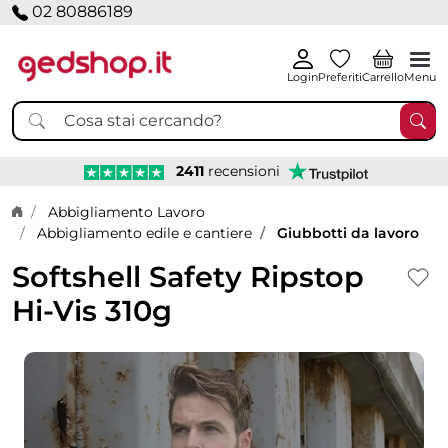
02 80886189
Login
Preferiti
Carrello
Menu
2411
recensioni
Home page
Abbigliamento Lavoro
Abbigliamento edile e cantiere
Giubbotti da lavoro
Softshell Safety Ripstop
Hi-Vis 310g