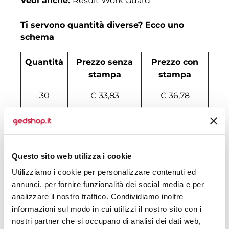
Vedi anche:
Result Work Guard
Ti servono quantità diverse? Ecco uno
schema
Quantità
Prezzo senza
Prezzo con
stampa
stampa
30
€ 33,83
€ 36,78
50
€ 33,08
€ 35,35
100
€ 31,31
€ 33,92
Questo sito web utilizza i cookie
200
€ 30,12
€ 33,63
Utilizziamo i cookie per personalizzare contenuti ed
500
€ 29,37
€ 33,06
annunci, per fornire funzionalità dei social media e per
analizzare il nostro traffico. Condividiamo inoltre
1000
€ 28,18
€ 32,34
informazioni sul modo in cui utilizzi il nostro sito con i
1500
€ 28,03
€ 32,20
nostri partner che si occupano di analisi dei dati web,