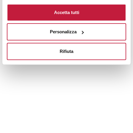
Domande e risposte
Accetta tutti
Personalizza
Prodotti alternativi
Rifiuta