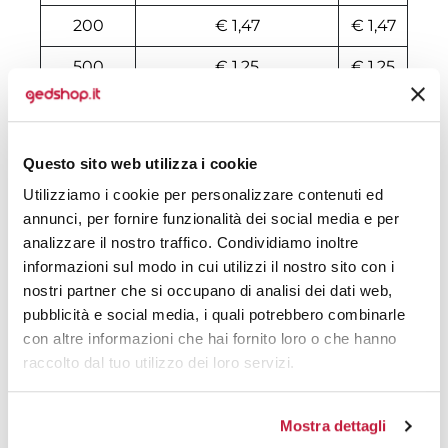
200
€ 1,47
€ 1,47
500
€ 1,25
€ 1,25
1000
€ 1,22
€ 1,22
1500
€ 1,22
€ 1,22
Questo sito web utilizza i cookie
2000
€ 1,20
€ 1,20
Utilizziamo i cookie per personalizzare contenuti ed
annunci, per fornire funzionalità dei social media e per
3000
€ 1,18
€ 1,18
analizzare il nostro traffico. Condividiamo inoltre
informazioni sul modo in cui utilizzi il nostro sito con i
5000
€ 1,15
€ 1,15
nostri partner che si occupano di analisi dei dati web,
10000
€ 1,12
€ 1,12
pubblicità e social media, i quali potrebbero combinarle
con altre informazioni che hai fornito loro o che hanno
raccolto dal tuo utilizzo dei loro servizi.
Tecniche di stampa
Mostra dettagli
Area di personalizzazione