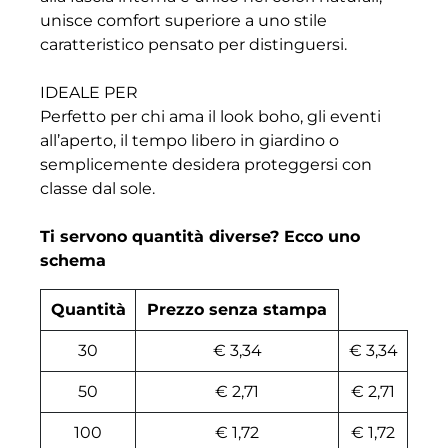
unisce comfort superiore a uno stile
caratteristico pensato per distinguersi.
IDEALE PER
Perfetto per chi ama il look boho, gli eventi
all’aperto, il tempo libero in giardino o
semplicemente desidera proteggersi con
classe dal sole.
Ti servono quantità diverse? Ecco uno
schema
Quantità
Prezzo senza stampa
30
€ 3,34
€ 3,34
50
€ 2,71
€ 2,71
100
€ 1,72
€ 1,72