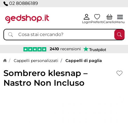
02 80886189
Login
Preferiti
Carrello
Menu
2410
recensioni
Home page
Cappelli personalizzati
Cappelli di paglia
Sombrero klesnap –
Nastro Non Incluso