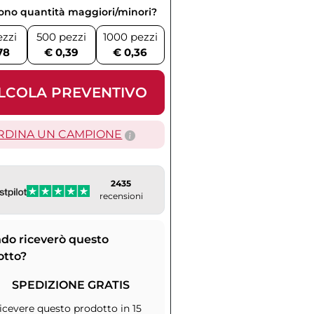
vono quantità maggiori/minori?
ezzi
500 pezzi
1000 pezzi
78
€ 0,39
€ 0,36
LCOLA PREVENTIVO
RDINA UN CAMPIONE
2435
recensioni
do riceverò questo
otto?
SPEDIZIONE GRATIS
icevere questo prodotto in 15