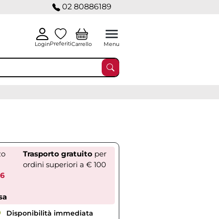
02 80886189
Preferiti
Carrello
Login
Menu
zo
Trasporto gratuito
per
ordini superiori a € 100
36
sa
Disponibilità immediata