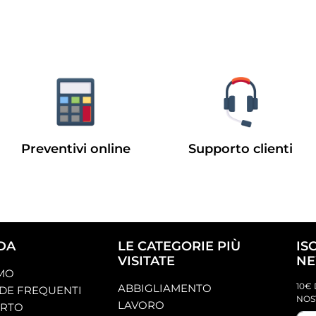
Preventivi online
Supporto clienti
DA
LE CATEGORIE PIÙ
IS
VISITATE
NE
AMO
10€ 
ABBIGLIAMENTO
E FREQUENTI
NOS
LAVORO
ORTO