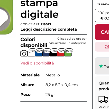
stampa
Ti ser
digitale
100 p
€ 0,
CODICE ART.
L19027
Leggi descrizione completa
CA
Colori
Clicca sul colore per
visualizzare un anteprima
disponibili
O
new
new
new
new
new
new
Vedi disponibilità
Materiale
Metallo
Quan
Misure
8,2 x 8,2 x 0,4 cm
prod
Peso
25 gr
Puoi r