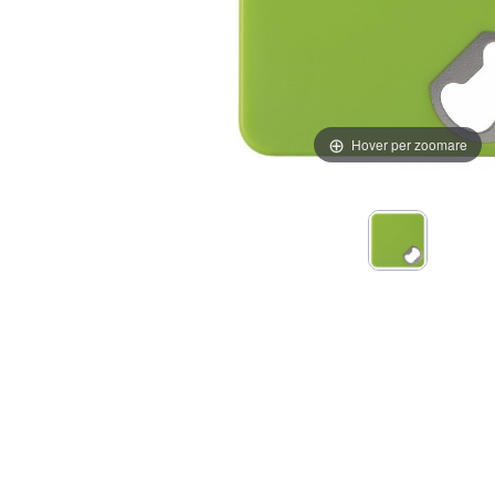
Hover per zoomare