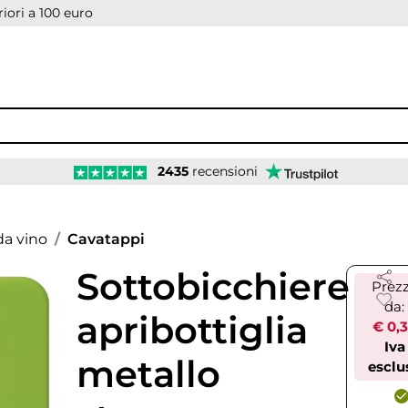
iori a 100 euro
2435
recensioni
a vino
Cavatappi
Sottobicchiere
Prez
da:
apribottiglia
€ 0,
Iva
metallo
esclu