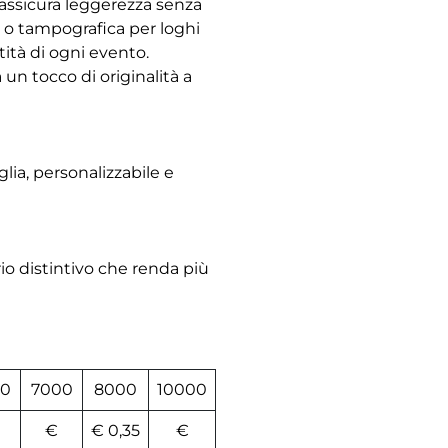
 assicura leggerezza senza
i o tampografica per loghi
tità di ogni evento.
 un tocco di originalità a
glia, personalizzabile e
rio distintivo che renda più
0
7000
8000
10000
€
€ 0,35
€