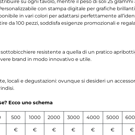
tribuire su ogni tavolo, mentre il peso di soli 25 grammi
Personalizzabile con stampa digitale per grafiche brillant
sponibile in vari colori per adattarsi perfettamente all’iden
tire da 100 pezzi, soddisfa esigenze promozionali e regala
 sottobicchiere resistente a quella di un pratico apribotti
vere brand in modo innovativo e utile.
ate, locali e degustazioni: ovunque si desideri un accesso
indisi.
rse? Ecco uno schema
0
500
1000
2000
3000
4000
5000
600
€
€
€
€
€
€
€