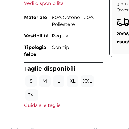
Vedi disponibilità
giorni
Ovvero
Materiale
80% Cotone - 20%
Poliestere
20/08
Vestibilità
Regular
19/08
Tipologia
Con zip
felpe
Taglie disponibili
S
M
L
XL
XXL
3XL
Guida alle taglie