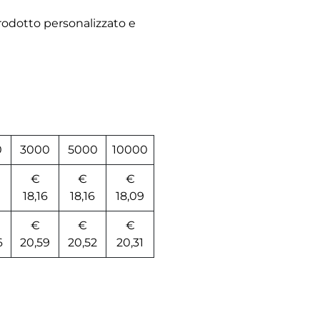
rodotto personalizzato e
0
3000
5000
10000
€
€
€
9
18,16
18,16
18,09
€
€
€
6
20,59
20,52
20,31