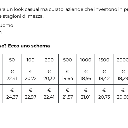
era un look casual ma curato, aziende che investono in p
e stagioni di mezza.
p Uomo
n
rse? Ecco uno schema
50
100
200
500
1000
1500
200
€
€
€
€
€
€
€
22,41
20,72
20,32
19,64
18,56
18,42
18,2
€
€
€
€
€
€
€
24,37
22,97
22,41
21,57
21,01
20,73
20,6