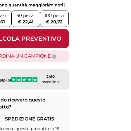
vono quantità maggiori/minori?
zzi
50 pezzi
100 pezzi
,61
€ 22,41
€ 20,72
LCOLA PREVENTIVO
RDINA UN CAMPIONE
2410
recensioni
do riceverò questo
otto?
SPEDIZIONE GRATIS
icevere questo prodotto in 15