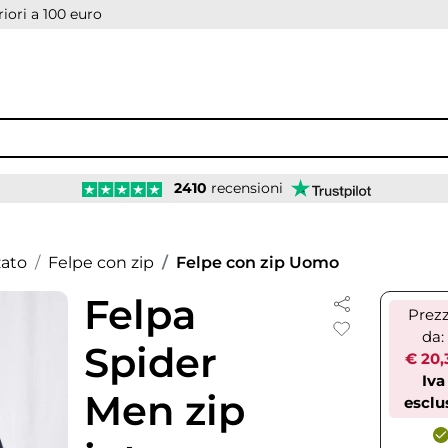
iori a 100 euro
2410
recensioni
zato
Felpe con zip
Felpe con zip Uomo
Felpa
Prez
da:
Spider
€ 20,
Iva
Men zip
esclu