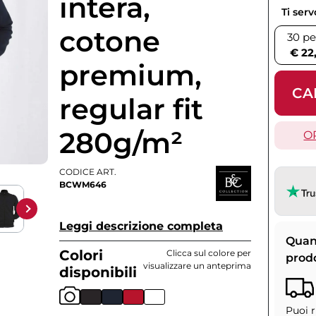
intera,
Ti ser
cotone
30 pe
€ 22
premium,
CA
regular fit
280g/m²
O
CODICE ART.
BCWM646
Leggi descrizione completa
Quan
Colori
Clicca sul colore per
prod
visualizzare un anteprima
disponibili
Puoi r