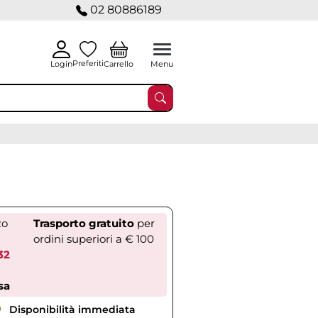
02 80886189
Preferiti
Carrello
Login
Menu
zo
Trasporto gratuito
per
ordini superiori a € 100
32
sa
Disponibilità immediata