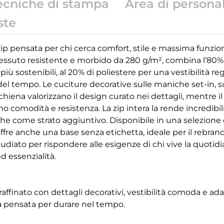
ecniche di stampa
Area di persona
ste
zip pensata per chi cerca comfort, stile e massima funzion
tessuto resistente e morbido da 280 g/m², combina l’80% d
iù sostenibili, al 20% di poliestere per una vestibilità 
el tempo. Le cuciture decorative sulle maniche set-in, sui
schiena valorizzano il design curato nei dettagli, mentre il c
 comodità e resistenza. La zip intera la rende incredibil
 come strato aggiuntivo. Disponibile in una selezione d
 offre anche una base senza etichetta, ideale per il rebran
tudiato per rispondere alle esigenze di chi vive la quoti
d essenzialità.
ffinato con dettagli decorativi, vestibilità comoda e adat
ra pensata per durare nel tempo.