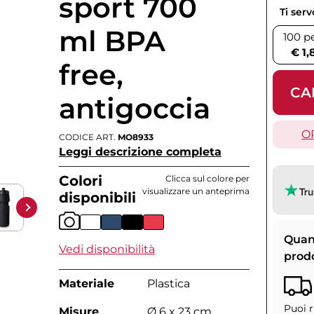
sport 700
Ti ser
ml BPA
100 p
€ 1,
free,
CA
antigoccia
O
CODICE ART.
MO8933
Leggi descrizione completa
Colori
Clicca sul colore per
visualizzare un anteprima
disponibili
Quan
Vedi disponibilità
prod
Materiale
Plastica
Puoi r
Misure
Ø 6 x 23 cm