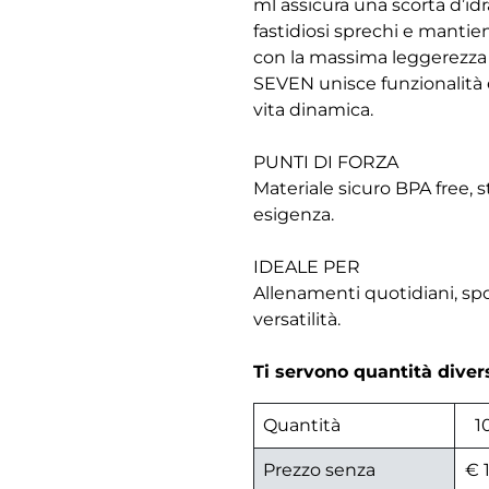
ml assicura una scorta d’id
fastidiosi sprechi e mantie
con la massima leggerezza e 
SEVEN unisce funzionalità e
vita dinamica.
PUNTI DI FORZA
Materiale sicuro BPA free, s
esigenza.
IDEALE PER
Allenamenti quotidiani, spor
versatilità.
Ti servono quantità dive
Quantità
1
Prezzo senza
€ 