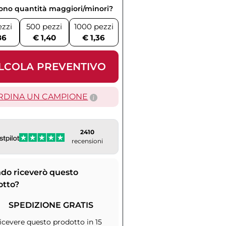
vono quantità maggiori/minori?
ezzi
500 pezzi
1000 pezzi
86
€ 1,40
€ 1,36
LCOLA PREVENTIVO
RDINA UN CAMPIONE
2410
recensioni
do riceverò questo
otto?
SPEDIZIONE GRATIS
icevere questo prodotto in 15