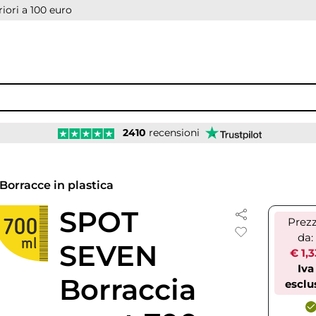
iori a 100 euro
2410
recensioni
Borracce in plastica
SPOT
Prez
da:
SEVEN
€ 1,3
Iva
Borraccia
esclu