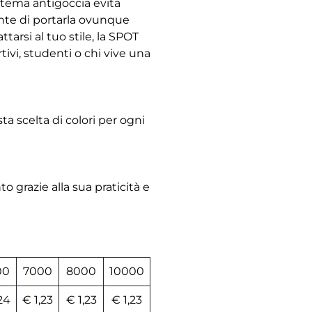
istema antigoccia evita
ente di portarla ovunque
tarsi al tuo stile, la SPOT
ivi, studenti o chi vive una
ta scelta di colori per ogni
o grazie alla sua praticità e
00
7000
8000
10000
24
€ 1,23
€ 1,23
€ 1,23