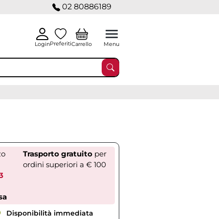
02 80886189
Preferiti
Carrello
Login
Menu
zo
Trasporto gratuito
per
ordini superiori a € 100
3
sa
Disponibilità immediata