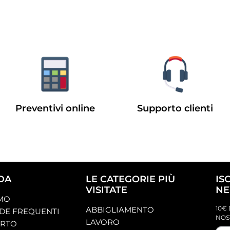
Preventivi online
Supporto clienti
DA
LE CATEGORIE PIÙ
IS
VISITATE
NE
AMO
10€ 
ABBIGLIAMENTO
E FREQUENTI
NOS
LAVORO
ORTO