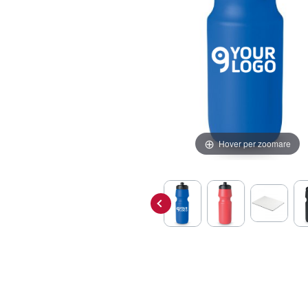
Hover per zoomare