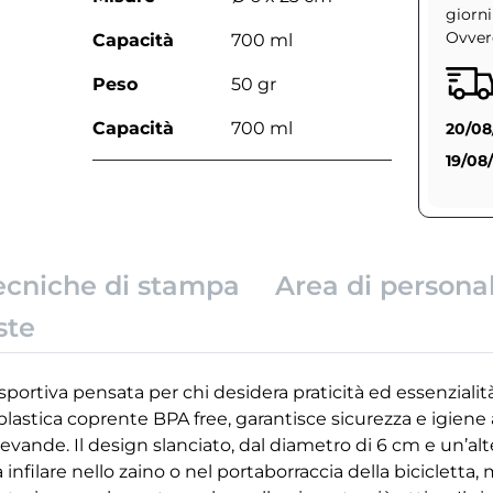
giorni
Ovvero
Capacità
700 ml
Peso
50 gr
Capacità
700 ml
20/08
19/08
ecniche di stampa
Area di persona
ste
portiva pensata per chi desidera praticità ed essenziali
plastica coprente BPA free, garantisce sicurezza e igiene 
bevande. Il design slanciato, dal diametro di 6 cm e un’alt
nfilare nello zaino o nel portaborraccia della bicicletta,