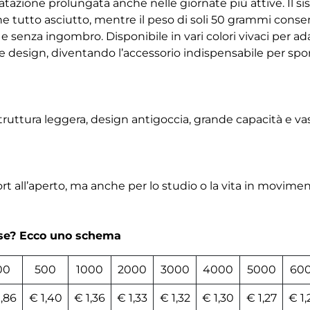
ratazione prolungata anche nelle giornate più attive. Il s
ne tutto asciutto, mentre il peso di soli 50 grammi cons
senza ingombro. Disponibile in vari colori vivaci per adat
 design, diventando l’accessorio indispensabile per sport
truttura leggera, design antigoccia, grande capacità e vas
t all’aperto, ma anche per lo studio o la vita in moviment
rse? Ecco uno schema
00
500
1000
2000
3000
4000
5000
60
1,86
€ 1,40
€ 1,36
€ 1,33
€ 1,32
€ 1,30
€ 1,27
€ 1,