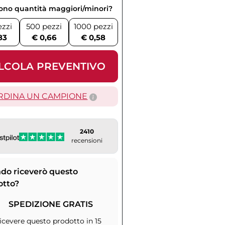
vono quantità maggiori/minori?
ezzi
500 pezzi
1000 pezzi
83
€ 0,66
€ 0,58
LCOLA PREVENTIVO
RDINA UN CAMPIONE
2410
recensioni
do riceverò questo
otto?
SPEDIZIONE GRATIS
icevere questo prodotto in 15