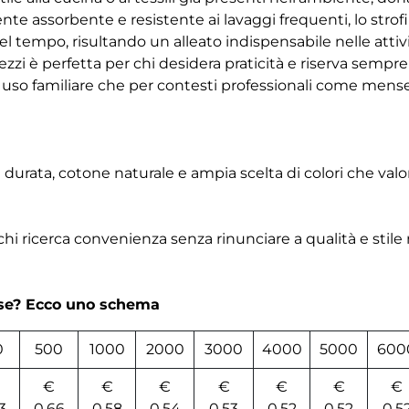
nte assorbente e resistente ai lavaggi frequenti, lo stro
l tempo, risultando un alleato indispensabile nelle atti
zi è perfetta per chi desidera praticità e riserva sempre
 uso familiare che per contesti professionali come mense,
urata, cotone naturale e ampia scelta di colori che valor
e chi ricerca convenienza senza rinunciare a qualità e stile
rse? Ecco uno schema
0
500
1000
2000
3000
4000
5000
600
€
€
€
€
€
€
€
3
0,66
0,58
0,54
0,53
0,52
0,52
0,5