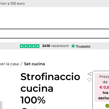
iori a 100 euro
2410
recensioni
er la casa
Set cucina
Strofinaccio
Prez
da:
cucina
€ 0,
Iva
100%
esclu