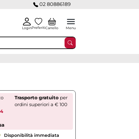
02 80886189
Preferiti
Carrello
Login
Menu
zo
Trasporto gratuito
per
ordini superiori a € 100
54
sa
Disponibilità immediata