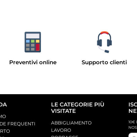
Preventivi online
Supporto clienti
DA
LE CATEGORIE PIÙ
IS
VISITATE
NE
AMO
10€ 
ABBIGLIAMENTO
E FREQUENTI
NOS
LAVORO
ORTO