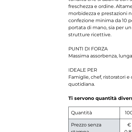
freschezza e ordine. Altame
morbidezza e prestazioni ne
confezione minima da 10 pez
portata di mano, sia per un
strutture ricettive.
PUNTI DI FORZA
Massima assorbenza, lunga d
IDEALE PER
Famiglie, chef, ristoratori 
quotidiana.
Ti servono quantità dive
Quantità
10
Prezzo senza
€
stampa
0,8