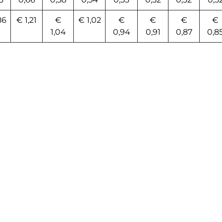
86
€ 1,21
€
€ 1,02
€
€
€
€
1,04
0,94
0,91
0,87
0,8