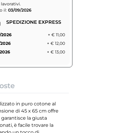
 lavorativi.
 il:
03/09/2026
SPEDIZIONE EXPRESS
/2026
+ € 11,00
/2026
+ € 12,00
/2026
+ € 13,00
oste
lizzato in puro cotone al
sione di 45 x 65 cm offre
 garantisce la giusta
ati, è facile trovare la
onando un tocco di