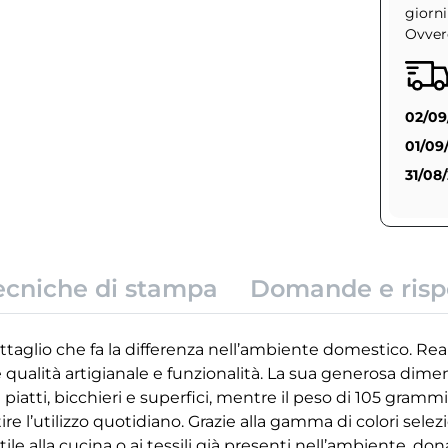
giorni
Ovvero
02/09
01/09
31/08
ecniche di stampa
Domande e risp
ettaglio che fa la differenza nell’ambiente domestico. Rea
ualità artigianale e funzionalità. La sua generosa dimen
iatti, bicchieri e superfici, mentre il peso di 105 grammi
 l’utilizzo quotidiano. Grazie alla gamma di colori selezion
tile alla cucina o ai tessili già presenti nell’ambiente, d