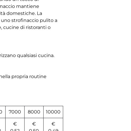
finaccio mantiene
vità domestiche. La
 uno strofinaccio pulito a
 cucine di ristoranti o
izzano qualsiasi cucina.
 nella propria routine
0
7000
8000
10000
€
€
€
2
0,52
0,50
0,49