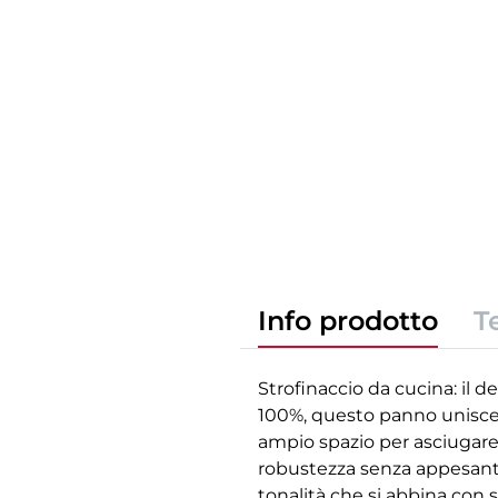
Info prodotto
T
Strofinaccio da cucina: il d
100%, questo panno unisce q
ampio spazio per asciugare p
robustezza senza appesantire
tonalità che si abbina con s