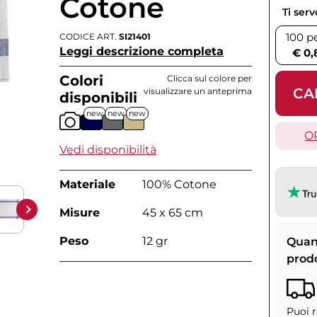
Cotone
Ti ser
100 p
CODICE ART.
SI21401
Leggi descrizione completa
€ 0,
Colori
Clicca sul colore per
CA
visualizzare un anteprima
disponibili
new
new
new
O
Vedi disponibilità
Materiale
100% Cotone
Misure
45 x 65 cm
Peso
12 gr
Quan
prod
Puoi r