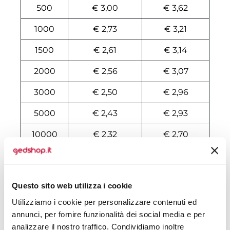
500
€ 3,00
€ 3,62
1000
€ 2,73
€ 3,21
1500
€ 2,61
€ 3,14
2000
€ 2,56
€ 3,07
3000
€ 2,50
€ 2,96
5000
€ 2,43
€ 2,93
10000
€ 2,32
€ 2,70
Tecniche di stampa
Questo sito web utilizza i cookie
Area di personalizzazione
Utilizziamo i cookie per personalizzare contenuti ed
annunci, per fornire funzionalità dei social media e per
Domande e risposte
analizzare il nostro traffico. Condividiamo inoltre