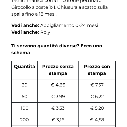
T-shirt manica corta in cotone pettinato.
Girocollo a coste 1x1. Chiusura a scatto sulla
spalla fino a 18 mesi.
Vedi anche:
Abbigliamento 0-24 mesi
Vedi anche:
Roly
Ti servono quantità diverse? Ecco uno
schema
Quantità
Prezzo senza
Prezzo con
stampa
stampa
30
€ 4,66
€ 7,57
50
€ 3,99
€ 6,22
100
€ 3,33
€ 5,20
200
€ 3,16
€ 4,58