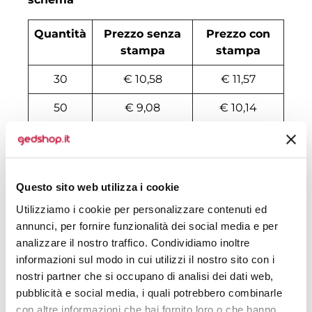
Quantità
Prezzo senza
Prezzo con
stampa
stampa
30
€ 10,58
€ 11,57
50
€ 9,08
€ 10,14
100
€ 7,28
€ 8,71
200
€ 6,75
€ 7,93
Questo sito web utilizza i cookie
500
€ 6,46
€ 6,50
Utilizziamo i cookie per personalizzare contenuti ed
1000
€ 5,93
€ 6,31
annunci, per fornire funzionalità dei social media e per
analizzare il nostro traffico. Condividiamo inoltre
1500
€ 5,89
€ 6,11
informazioni sul modo in cui utilizzi il nostro sito con i
nostri partner che si occupano di analisi dei dati web,
2000
€ 5,74
€ 5,98
pubblicità e social media, i quali potrebbero combinarle
3000
€ 5,66
€ 5,91
con altre informazioni che hai fornito loro o che hanno