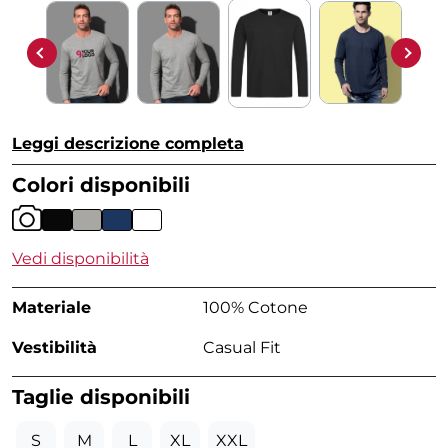
Leggi descrizione completa
Colori disponibili
Vedi disponibilità
Materiale
100% Cotone
Vestibilità
Casual Fit
Taglie disponibili
S
M
L
XL
XXL