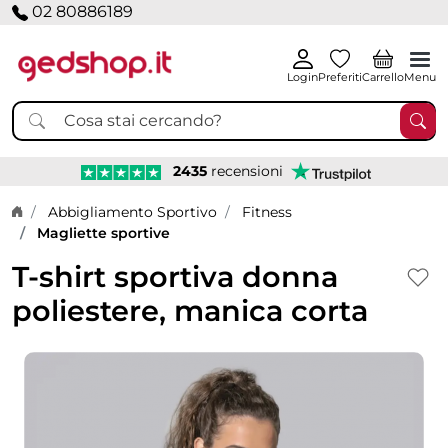
02 80886189
Login
Preferiti
Carrello
Menu
2435
recensioni
Home page
Abbigliamento Sportivo
Fitness
Magliette sportive
T-shirt sportiva donna
poliestere, manica corta