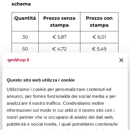
schema
Quantità
Prezzo senza
Prezzo con
stampa
stampa
30
€ 5,87
€ 6,01
50
€ 4,72
€ 5,49
100
€ 3,44
€ 4,19
200
€ 3,01
€ 3,60
Questo sito web utilizza i cookie
500
€ 2,66
€ 2,98
Utilizziamo i cookie per personalizzare contenuti ed
annunci, per fornire funzionalità dei social media e per
1000
€ 2,22
€ 2,53
analizzare il nostro traffico. Condividiamo inoltre
1500
€ 2,15
€ 2,46
informazioni sul modo in cui utilizzi il nostro sito con i
nostri partner che si occupano di analisi dei dati web,
2000
€ 2,01
€ 2,32
pubblicità e social media, i quali potrebbero combinarle