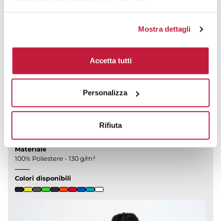
scegliere...
prezzo da € 2,74
Mostra dettagli
CALCOLA PREVENTIVO
Accetta tutti
Personalizza
T-shirt uomo manica corta sportiva jt
CODICE ART.
Rifiuta
JTSPORT
Materiale
100% Poliestere - 130 g/m²
Colori disponibili