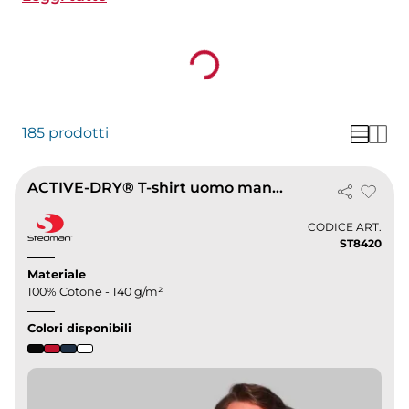
richiedi un preventivo e ricevi le t-shirt in breve
tempo e con la personalizzazione scelta. Stampe
Loading...
di alta qualità e consegne express in tutta italia.
185 prodotti
ACTIVE-DRY® T-shirt uomo manica lunga, 140g
CODICE ART.
ST8420
Materiale
100% Cotone - 140 g/m²
Colori disponibili