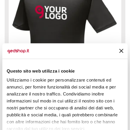
Questo sito web utilizza i cookie
Utilizziamo i cookie per personalizzare contenuti ed
annunci, per fornire funzionalità dei social media e per
analizzare il nostro traffico. Condividiamo inoltre
informazioni sul modo in cui utilizzi il nostro sito con i
nostri partner che si occupano di analisi dei dati web,
pubblicità e social media, i quali potrebbero combinarle
Ottime t-shirt basic realizzate in poliestere tecnico al
con altre informazioni che hai fornito loro o che hanno
100%, con un'ampia varietà di colori e la possibilità di
raccolto dal tuo utilizzo dei loro servizi.