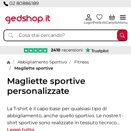
02 80886189
Login
Preferiti
Carrello
Menu
2410
recensioni
Home page
Abbigliamento Sportivo
Fitness
Magliette sportive
Magliette sportive
personalizzate
La T-shirt è il capo base per qualsiasi tipo di
abbigliamento, anche quello sportivo. Le nostre t-
shirt sportive sono realizzate in tessuto tecnico
traspirante e adatto alla stampa o al ricamo.
Leggi tutto