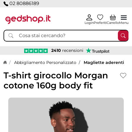
02 80886189
Login
Preferiti
Carrello
Menu
2410
recensioni
Home page
Abbigliamento Personalizzato
Magliette aderenti
T-shirt girocollo Morgan
cotone 160g body fit