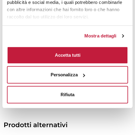
pubblicità e social media, i quali potrebbero combinarle
2000
€ 4,29
€ 4,58
con altre informazioni che hai fornito loro o che hanno
raccolto dal tuo utilizzo dei loro servizi.
3000
€ 4,20
€ 4,50
5000
€ 4,20
€ 4,46
Mostra dettagli
10000
€ 4,17
€ 4,38
Accetta tutti
Tecniche di stampa
Personalizza
Area di personalizzazione
Domande e risposte
Rifiuta
Prodotti alternativi