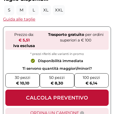
S
M
L
XL
XXL
Guida alle taglie
Prezzo da:
Trasporto gratuito
per ordini
€ 5,51
superiori a € 100
Iva esclusa
* prezzi riferiti alle varianti in promo
Disponibilità immediata
Ti servono quantità maggiori/minori?
30 pezzi
50 pezzi
100 pezzi
€ 10,10
€ 8,30
€ 6,14
CALCOLA PREVENTIVO
ORDINA UN CAMPIONE