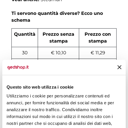
Ti servono quantità diverse? Ecco uno
schema
Quantità
Prezzo senza
Prezzo con
stampa
stampa
30
€ 10,10
€ 11,29
50
€ 8,30
€ 9,57
100
€ 6,14
€ 7,86
Questo sito web utilizza i cookie
200
€ 5,51
€ 6,92
Utilizziamo i cookie per personalizzare contenuti ed
500
€ 5,04
€ 5,21
annunci, per fornire funzionalità dei social media e per
analizzare il nostro traffico. Condividiamo inoltre
1000
€ 4,52
€ 4,98
informazioni sul modo in cui utilizzi il nostro sito con i
1500
€ 4,47
€ 4,74
nostri partner che si occupano di analisi dei dati web,