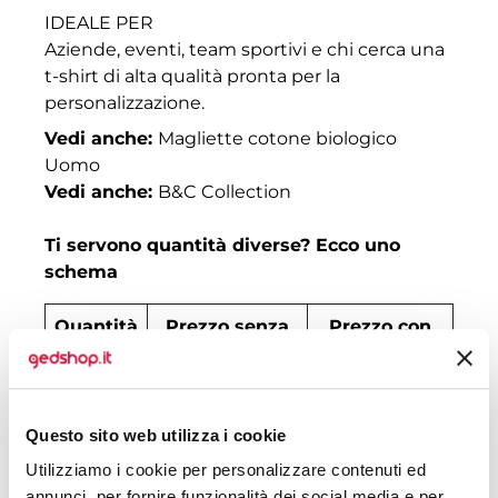
IDEALE PER
Aziende, eventi, team sportivi e chi cerca una
t-shirt di alta qualità pronta per la
personalizzazione.
Vedi anche:
Magliette cotone biologico
Uomo
Vedi anche:
B&C Collection
Ti servono quantità diverse? Ecco uno
schema
Quantità
Prezzo senza
Prezzo con
stampa
stampa
30
€ 8,98
€ 10,17
Questo sito web utilizza i cookie
50
€ 7,18
€ 8,45
Utilizziamo i cookie per personalizzare contenuti ed
100
€ 5,02
€ 6,74
annunci, per fornire funzionalità dei social media e per