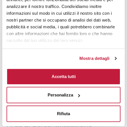
analizzare il nostro traffico. Condividiamo inoltre
200
€ 4,39
€ 5,80
informazioni sul modo in cui utilizzi il nostro sito con i
nostri partner che si occupano di analisi dei dati web,
500
€ 3,92
€ 4,09
pubblicità e social media, i quali potrebbero combinarle
1000
€ 3,40
€ 3,86
con altre informazioni che hai fornito loro o che hanno
raccolto dal tuo utilizzo dei loro servizi.
1500
€ 3,35
€ 3,62
2000
€ 3,17
€ 3,46
Mostra dettagli
3000
€ 3,08
€ 3,38
Accetta tutti
5000
€ 3,08
€ 3,34
10000
€ 3,05
€ 3,26
Personalizza
Tecniche di stampa
Rifiuta
Area di personalizzazione