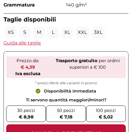
Grammatura
140 g/m²
Taglie disponibili
XS
S
M
L
XL
XXL
3XL
Guida alle taglie
Prezzo da:
Trasporto gratuito
per ordini
€ 4,39
superiori a € 100
Iva esclusa
* prezzi riferiti alle varianti in promo
Disponibilità immediata
Ti servono quantità maggiori/minori?
30 pezzi
50 pezzi
100 pezzi
€ 8,98
€ 7,18
€ 5,02