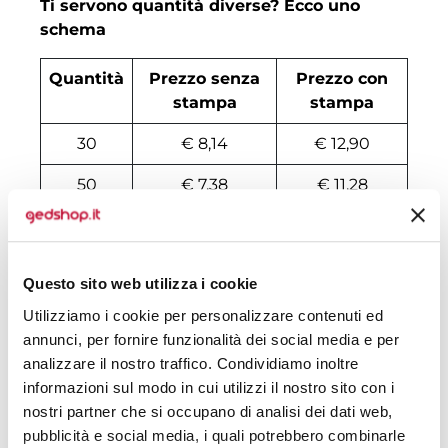
Ti servono quantità diverse? Ecco uno
schema
Quantità
Prezzo senza
Prezzo con
stampa
stampa
30
€ 8,14
€ 12,90
50
€ 7,38
€ 11,28
100
€ 7,00
€ 10,07
200
€ 6,88
€ 9,04
Questo sito web utilizza i cookie
500
€ 6,60
€ 7,74
Utilizziamo i cookie per personalizzare contenuti ed
annunci, per fornire funzionalità dei social media e per
1000
€ 6,25
€ 7,00
analizzare il nostro traffico. Condividiamo inoltre
informazioni sul modo in cui utilizzi il nostro sito con i
1500
€ 6,19
€ 6,96
nostri partner che si occupano di analisi dei dati web,
2000
€ 6,12
€ 6,90
pubblicità e social media, i quali potrebbero combinarle