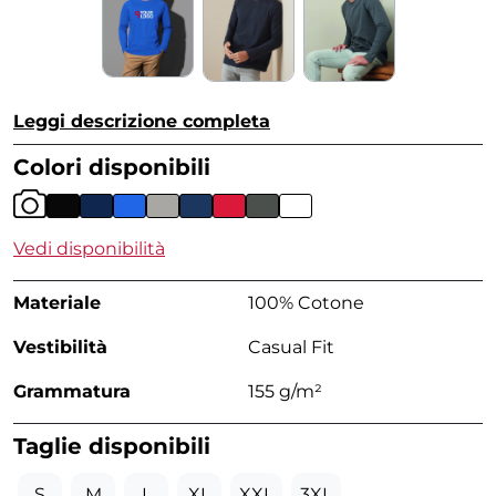
Leggi descrizione completa
Colori disponibili
Vedi disponibilità
Materiale
100% Cotone
Vestibilità
Casual Fit
Grammatura
155 g/m²
Taglie disponibili
S
M
L
XL
XXL
3XL