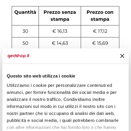
Quantità
Prezzo senza
Prezzo con
stampa
stampa
30
€ 16,13
€ 17,12
50
€ 14,63
€ 15,69
100
€ 12,83
€ 14,26
200
€ 12,30
€ 13,48
Questo sito web utilizza i cookie
500
€ 11,91
€ 11,62
Utilizziamo i cookie per personalizzare contenuti ed
1000
€ 11,48
€ 11,86
annunci, per fornire funzionalità dei social media e per
analizzare il nostro traffico. Condividiamo inoltre
1500
€ 11,44
€ 11,66
informazioni sul modo in cui utilizzi il nostro sito con i
nostri partner che si occupano di analisi dei dati web,
2000
€ 11,29
€ 11,53
pubblicità e social media, i quali potrebbero combinarle
3000
€ 11,21
€ 11,46
con altre informazioni che hai fornito loro o che hanno