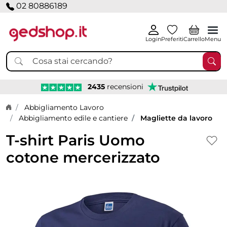
02 80886189
Login
Preferiti
Carrello
Menu
2435
recensioni
Home page
Abbigliamento Lavoro
Abbigliamento edile e cantiere
Magliette da lavoro
T-shirt Paris Uomo
cotone mercerizzato