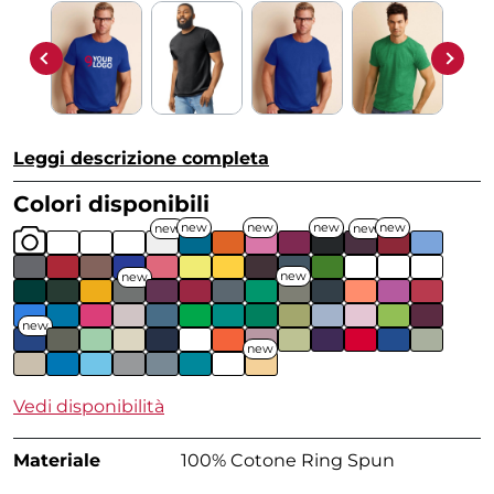
Leggi descrizione completa
Colori disponibili
new
new
new
new
new
new
new
new
new
new
Vedi disponibilità
Materiale
100% Cotone Ring Spun