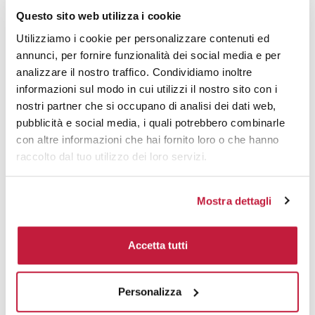
Quantità
Prezzo senza
Prezzo con
Questo sito web utilizza i cookie
stampa
stampa
Utilizziamo i cookie per personalizzare contenuti ed
30
€ 5,28
€ 7,49
annunci, per fornire funzionalità dei social media e per
analizzare il nostro traffico. Condividiamo inoltre
50
€ 4,98
€ 7,04
informazioni sul modo in cui utilizzi il nostro sito con i
nostri partner che si occupano di analisi dei dati web,
100
€ 4,78
€ 6,04
pubblicità e social media, i quali potrebbero combinarle
200
€ 4,63
€ 5,94
con altre informazioni che hai fornito loro o che hanno
raccolto dal tuo utilizzo dei loro servizi.
500
€ 4,42
€ 5,44
1000
€ 4,22
€ 5,08
Mostra dettagli
1500
€ 4,18
€ 5,00
Accetta tutti
2000
€ 4,16
€ 4,92
3000
€ 4,12
€ 4,88
Personalizza
5000
€ 4,10
€ 4,84