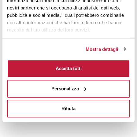
informazioni sul modo in cui utilizzi il nostro sito con i
nostri partner che si occupano di analisi dei dati web,
Prodotti alternativi
pubblicità e social media, i quali potrebbero combinarle
con altre informazioni che hai fornito loro o che hanno
raccolto dal tuo utilizzo dei loro servizi.
Mostra dettagli
Accetta tutti
Personalizza
Rifiuta