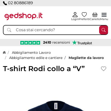
02 80886189
Login
Preferiti
Carrello
Menu
2410
recensioni
Home page
Abbigliamento Lavoro
Abbigliamento edile e cantiere
Magliette da lavoro
T-shirt Rodi collo a “V”