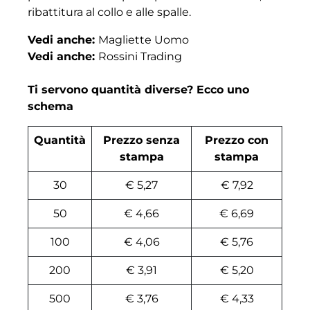
ribattitura al collo e alle spalle.
Vedi anche:
Magliette Uomo
Vedi anche:
Rossini Trading
Ti servono quantità diverse? Ecco uno
schema
Quantità
Prezzo senza
Prezzo con
stampa
stampa
30
€ 5,27
€ 7,92
50
€ 4,66
€ 6,69
100
€ 4,06
€ 5,76
200
€ 3,91
€ 5,20
500
€ 3,76
€ 4,33