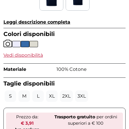
Leggi descrizione completa
Colori disponibili
Vedi disponibilità
Materiale
100% Cotone
Taglie disponibili
S
M
L
XL
2XL
3XL
Prezzo da:
Trasporto gratuito
per ordini
€ 3,91
superiori a € 100