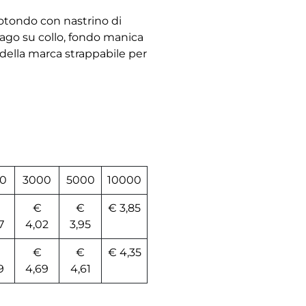
 rotondo con nastrino di
 ago su collo, fondo manica
della marca strappabile per
0
3000
5000
10000
€
€
€ 3,85
7
4,02
3,95
€
€
€ 4,35
9
4,69
4,61