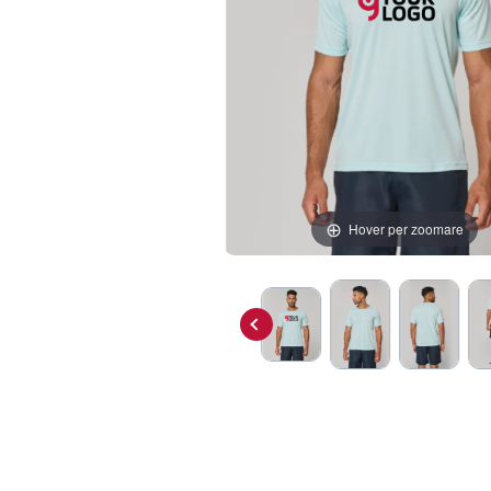
Hover per zoomare