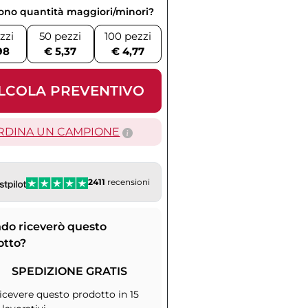
vono quantità maggiori/minori?
zzi
50 pezzi
100 pezzi
98
€ 5,37
€ 4,77
LCOLA PREVENTIVO
RDINA UN CAMPIONE
2411
recensioni
do riceverò questo
otto?
SPEDIZIONE GRATIS
icevere questo prodotto in 15