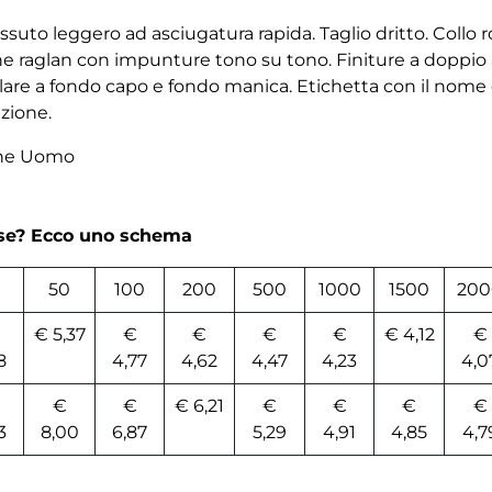
essuto leggero ad asciugatura rapida. Taglio dritto. Collo
che raglan con impunture tono su tono. Finiture a doppio
lare a fondo capo e fondo manica. Etichetta con il nome 
azione.
che Uomo
rse? Ecco uno schema
50
100
200
500
1000
1500
200
€ 5,37
€
€
€
€
€ 4,12
€
8
4,77
4,62
4,47
4,23
4,0
€
€
€ 6,21
€
€
€
€
3
8,00
6,87
5,29
4,91
4,85
4,7