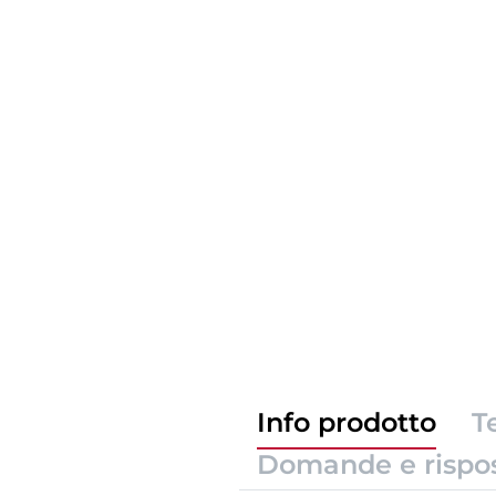
Info prodotto
T
Domande e rispo