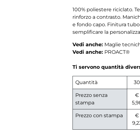
100% poliestere riciclato. T
rinforzo a contrasto. Mani
e fondo capo. Finitura tubo
semplificare la personalizz
Vedi anche:
Maglie tecni
Vedi anche:
PROACT®
Ti servono quantità dive
Quantità
30
Prezzo senza
€
stampa
5,9
Prezzo con stampa
€
9,2