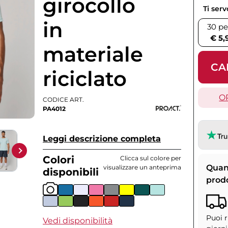
girocollo
Ti ser
in
30 pe
€ 5,
materiale
CA
riciclato
O
CODICE ART.
PA4012
Leggi descrizione completa
Colori
Clicca sul colore per
Quan
visualizzare un anteprima
disponibili
prod
Puoi r
Vedi disponibilità