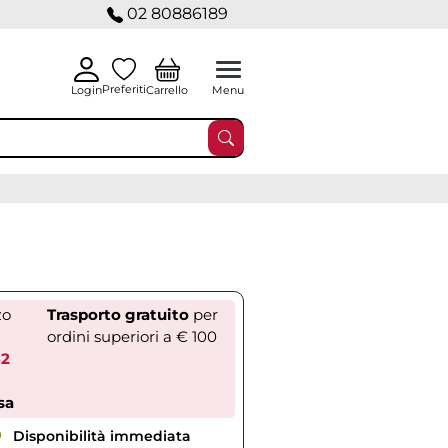
02 80886189
Preferiti
Carrello
Login
Menu
zo
Trasporto gratuito
per
ordini superiori a € 100
62
sa
Disponibilità immediata