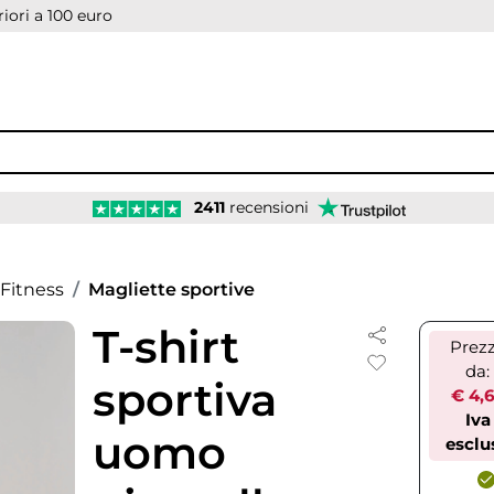
iori a 100 euro
2411
recensioni
Fitness
Magliette sportive
T-shirt
Prez
da:
sportiva
€ 4,
Iva
uomo
esclu