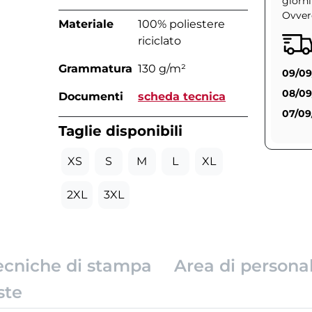
giorni
Ovvero
Materiale
100% poliestere
riciclato
Grammatura
130 g/m²
09/09
08/09
Documenti
scheda tecnica
07/09
Taglie disponibili
XS
S
M
L
XL
2XL
3XL
ecniche di stampa
Area di persona
ste