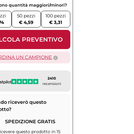
vono quantità maggiori/minori?
zzi
50 pezzi
100 pezzi
74
€ 4,59
€ 3,31
LCOLA PREVENTIVO
RDINA UN CAMPIONE
2410
recensioni
do riceverò questo
otto?
SPEDIZIONE GRATIS
icevere questo prodotto in 15