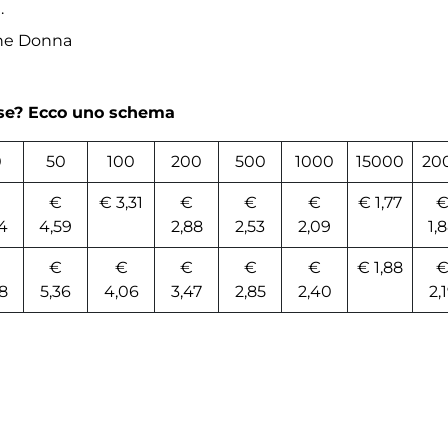
.
che Donna
rse? Ecco uno schema
0
50
100
200
500
1000
15000
20
€
€ 3,31
€
€
€
€ 1,77
4
4,59
2,88
2,53
2,09
1,
€
€
€
€
€
€ 1,88
8
5,36
4,06
3,47
2,85
2,40
2,