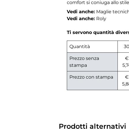
comfort si coniuga allo stile
Vedi anche:
Maglie tecni
Vedi anche:
Roly
Ti servono quantità dive
Quantità
3
Prezzo senza
€
stampa
5,7
Prezzo con stampa
€
5,8
Prodotti alternativi