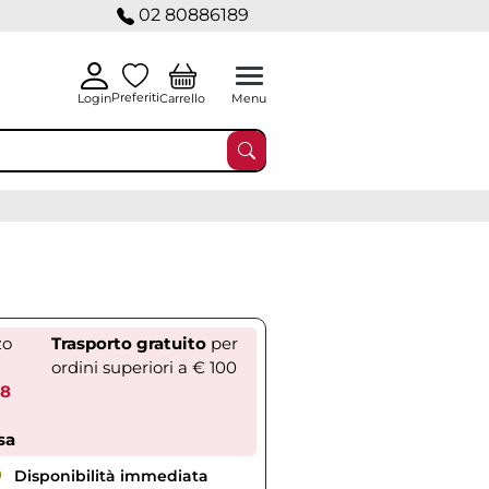
02 80886189
Preferiti
Carrello
Login
Menu
zo
Trasporto gratuito
per
ordini superiori a € 100
88
sa
Disponibilità immediata