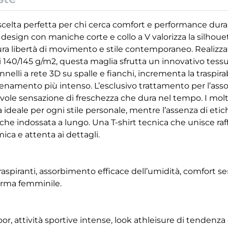
 scelta perfetta per chi cerca comfort e performance duran
Il design con maniche corte e collo a V valorizza la silho
cura libertà di movimento e stile contemporaneo. Realizza
140/145 g/m2, questa maglia sfrutta un innovativo tessut
nelli a rete 3D su spalle e fianchi, incrementa la traspira
llenamento più intenso. L’esclusivo trattamento per l’ass
evole sensazione di freschezza che dura nel tempo. I molte
a ideale per ogni stile personale, mentre l’assenza di etic
che indossata a lungo. Una T-shirt tecnica che unisce raff
ca e attenta ai dettagli.
raspiranti, assorbimento efficace dell’umidità, comfort s
orma femminile.
, attività sportive intense, look athleisure di tendenza e 