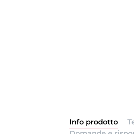
Info prodotto
T
Domande e rispo