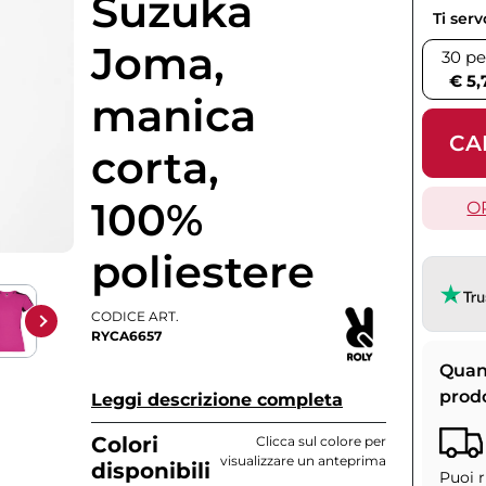
Suzuka
Ti ser
Joma,
30 pe
€ 5,
manica
CA
corta,
100%
O
poliestere
CODICE ART.
RYCA6657
Quan
prod
Leggi descrizione completa
Colori
Clicca sul colore per
visualizzare un anteprima
disponibili
Puoi r