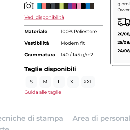
giorni
Ovvero
Vedi disponibilità
Materiale
100% Poliestere
26/08
25/08
Vestibilità
Modern fit
24/08
Grammatura
140 / 145 g/m2
Taglie disponibili
S
M
L
XL
XXL
Guida alle taglie
ecniche di stampa
Area di persona
ste