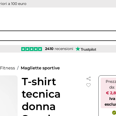
iori a 100 euro
2410
recensioni
Fitness
Magliette sportive
T-shirt
Prez
da:
tecnica
€ 2,
Iva
donna
esclu