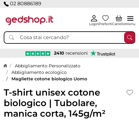
02 80886189
Login
Preferiti
Carrello
Menu
2410
recensioni
Home page
Abbigliamento Personalizzato
Abbigliamento ecologico
Magliette cotone biologico Uomo
T-shirt unisex cotone
biologico | Tubolare,
manica corta, 145g/m²