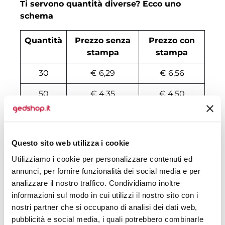
Ti servono quantità diverse? Ecco uno
schema
Quantità
Prezzo senza
Prezzo con
stampa
stampa
30
€ 6,29
€ 6,56
50
€ 4,35
€ 4,50
100
€ 3,48
€ 3,62
200
€ 3,40
€ 3,55
Questo sito web utilizza i cookie
500
€ 3,12
€ 3,30
Utilizziamo i cookie per personalizzare contenuti ed
annunci, per fornire funzionalità dei social media e per
1000
€ 2,80
€ 3,06
analizzare il nostro traffico. Condividiamo inoltre
informazioni sul modo in cui utilizzi il nostro sito con i
1500
€ 2,67
€ 3,01
nostri partner che si occupano di analisi dei dati web,
2000
€ 2,67
€ 2,96
pubblicità e social media, i quali potrebbero combinarle