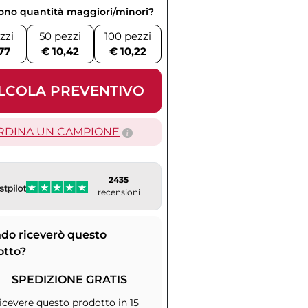
vono quantità maggiori/minori?
zzi
50 pezzi
100 pezzi
,77
€ 10,42
€ 10,22
LCOLA PREVENTIVO
RDINA UN CAMPIONE
2435
recensioni
do riceverò questo
otto?
SPEDIZIONE GRATIS
icevere questo prodotto in 15