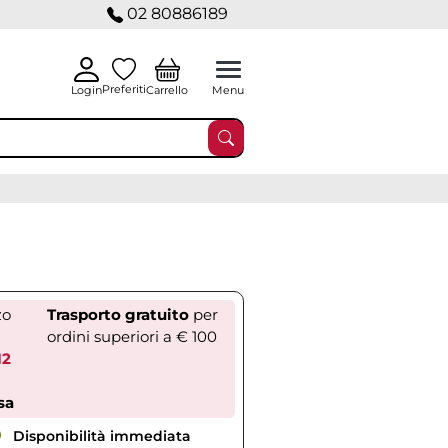
02 80886189
Preferiti
Carrello
Login
Menu
zo
Trasporto gratuito
per
ordini superiori a € 100
12
sa
Disponibilità immediata