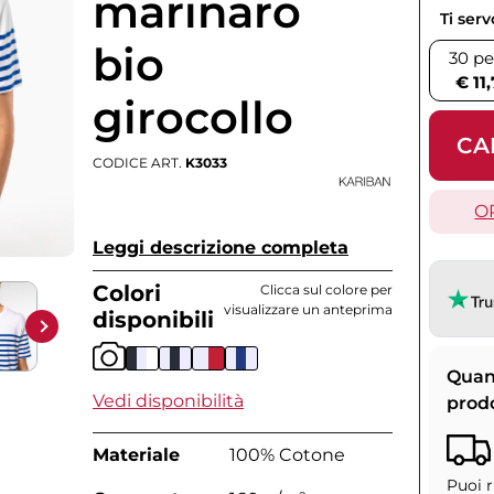
marinaro
Ti ser
bio
30 pe
€ 11
girocollo
CA
CODICE ART.
K3033
O
Leggi descrizione completa
Colori
Clicca sul colore per
visualizzare un anteprima
disponibili
Quan
Vedi disponibilità
prod
Materiale
100% Cotone
Puoi r