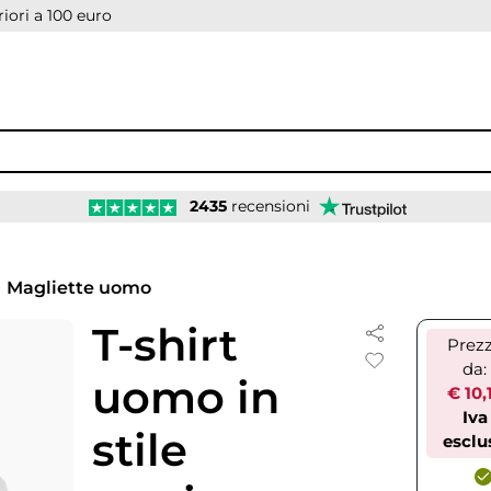
iori a 100 euro
2435
recensioni
Magliette uomo
T-shirt
Prez
da:
uomo in
€ 10,
Iva
stile
esclu