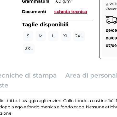
Grammatura
160 g/m²
giorni
Ovvero
Documenti
scheda tecnica
Taglie disponibili
09/09
S
M
L
XL
2XL
08/09
07/09
3XL
ecniche di stampa
Area di persona
ste
o dritto. Lavaggio agli enzimi. Collo tondo a costine 1x1. 
a a doppia ago a fondo manica e fondo capo. Nessuna etich
azione.