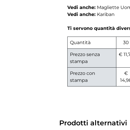
Vedi anche:
Magliette Uo
Vedi anche:
Kariban
Ti servono quantità dive
Quantità
30
Prezzo senza
€ 11,
stampa
Prezzo con
€
stampa
14,9
Prodotti alternativi