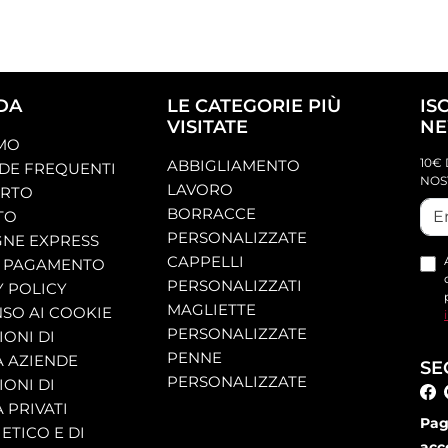
DA
LE CATEGORIE PIÙ
IS
VISITATE
NE
AMO
10€ 
ABBIGLIAMENTO
E FREQUENTI
NOS
LAVORO
ORTO
BORRACCE
TO
PERSONALIZZATE
NE EXPRESS
CAPPELLI
 PAGAMENTO
PERSONALIZZATI
Y POLICY
MAGLIETTE
SO AI COOKIE
PERSONALIZZATE
ONI DI
PENNE
A AZIENDE
SE
PERSONALIZZATE
ONI DI
 PRIVATI
Pag
ETICO E DI
acc