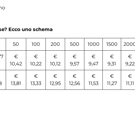
mo
rse? Ecco uno schema
50
100
200
500
1000
1500
200
77
€
€
€
€
€
€
€
10,42
10,22
10,12
9,57
9,47
9,31
9,22
€
€
€
€
€
€
€
8
13,81
13,33
12,95
12,56
11,53
11,27
11,11