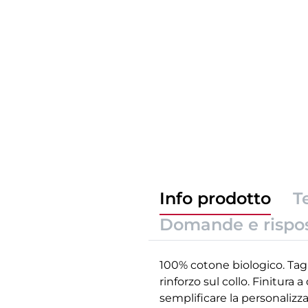
Info prodotto
T
Domande e rispo
100% cotone biologico. Tagli
rinforzo sul collo. Finitur
semplificare la personalizz