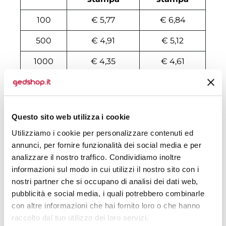
100
€ 5,77
€ 6,84
500
€ 4,91
€ 5,12
1000
€ 4,35
€ 4,61
2000
€ 4,14
€ 4,30
3000
€ 4,07
€ 4,24
Questo sito web utilizza i cookie
4000
€ 4,07
€ 4,21
Utilizziamo i cookie per personalizzare contenuti ed
5000
€ 4,07
€ 4,20
annunci, per fornire funzionalità dei social media e per
analizzare il nostro traffico. Condividiamo inoltre
6000
€ 4,07
€ 4,19
informazioni sul modo in cui utilizzi il nostro sito con i
nostri partner che si occupano di analisi dei dati web,
7000
€ 4,07
€ 4,18
pubblicità e social media, i quali potrebbero combinarle
con altre informazioni che hai fornito loro o che hanno
8000
€ 4,07
€ 4,18
raccolto dal tuo utilizzo dei loro servizi.