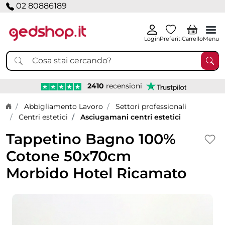
02 80886189
Login
Preferiti
Carrello
Menu
2410
recensioni
Home page
Abbigliamento Lavoro
Settori professionali
Centri estetici
Asciugamani centri estetici
Tappetino Bagno 100%
Cotone 50x70cm
Morbido Hotel Ricamato