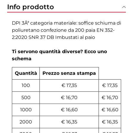
Info prodotto
DPI 3Âª categoria materiale: soffice schiuma di
poliuretano confezione da 200 paia EN 352-
2:2020 SNR 37 DB Imbustati al paio
Ti servono quantità diverse? Ecco uno
schema
Quantità
Prezzo senza stampa
100
€ 17,35
€ 17,35
500
€ 16,70
€ 16,70
1000
€ 16,60
€ 16,60
2000
€ 16,35
€ 16,35