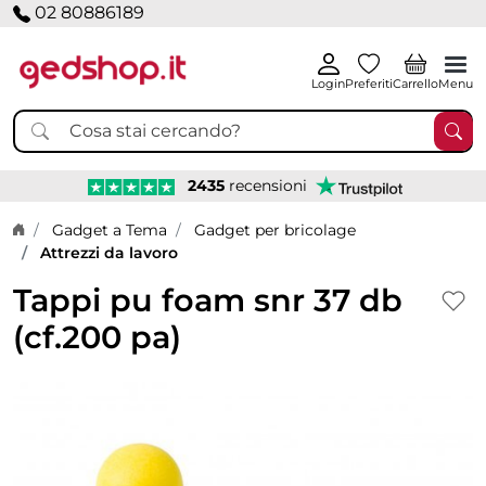
02 80886189
Login
Preferiti
Carrello
Menu
2435
recensioni
Home page
Gadget a Tema
Gadget per bricolage
Attrezzi da lavoro
Tappi pu foam snr 37 db
(cf.200 pa)