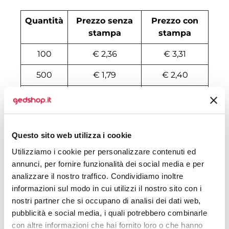
Quantità
Prezzo senza
Prezzo con
stampa
stampa
100
€ 2,36
€ 3,31
500
€ 1,79
€ 2,40
1000
€ 1,69
€ 2,19
2000
€ 1,65
€ 2,08
Questo sito web utilizza i cookie
3000
€ 1,64
€ 2,03
Utilizziamo i cookie per personalizzare contenuti ed
4000
€ 1,63
€ 2,01
annunci, per fornire funzionalità dei social media e per
analizzare il nostro traffico. Condividiamo inoltre
5000
€ 1,62
€ 2,00
informazioni sul modo in cui utilizzi il nostro sito con i
6000
€ 1,61
€ 1,97
nostri partner che si occupano di analisi dei dati web,
pubblicità e social media, i quali potrebbero combinarle
7000
€ 1,59
€ 1,96
con altre informazioni che hai fornito loro o che hanno