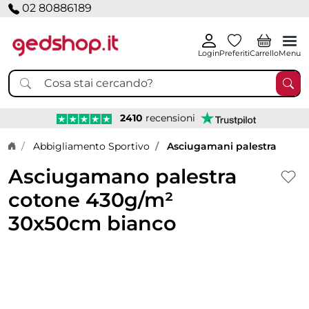
02 80886189
Login
Preferiti
Carrello
Menu
2410
recensioni
Home page
Abbigliamento Sportivo
Asciugamani palestra
Asciugamano palestra
cotone 430g/m²
30x50cm bianco