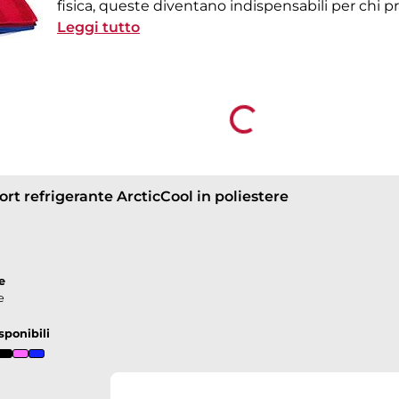
fisica, queste diventano indispensabili per chi pr
sudare molto o per la palestra dove molte volte 
Leggi tutto
poter utilizzare gli attrezzi. Acquistale e personal
stampa ad 1 colore è compresa nel prezzo ed anch
down
Loading...
ort refrigerante ArcticCool in poliestere
e
e
sponibili