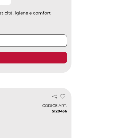
aticità, igiene e comfort
CODICE ART.
SI20436