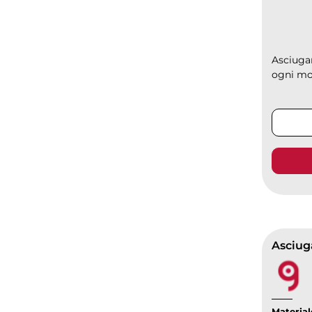
Asciugam
ogni mo
Asciug
Material