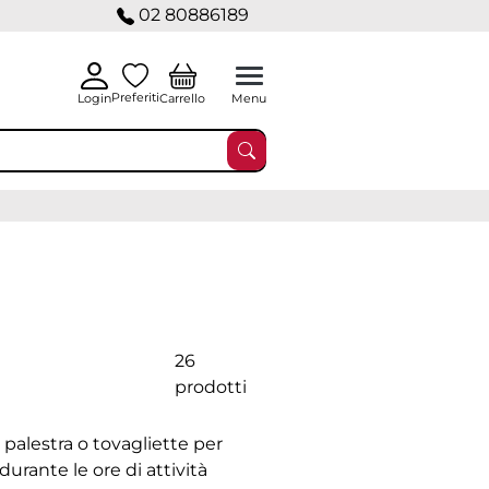
02 80886189
Preferiti
Carrello
Login
Menu
26
prodotti
alestra o tovagliette per
durante le ore di attività