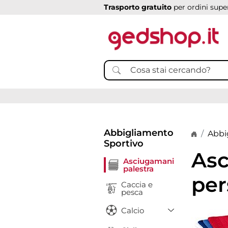
Trasporto gratuito
per ordini super
Abbigliamento
Home p
Abbi
Sportivo
Asc
Asciugamani
palestra
per
Caccia e
pesca
Toggle Drop
Calcio