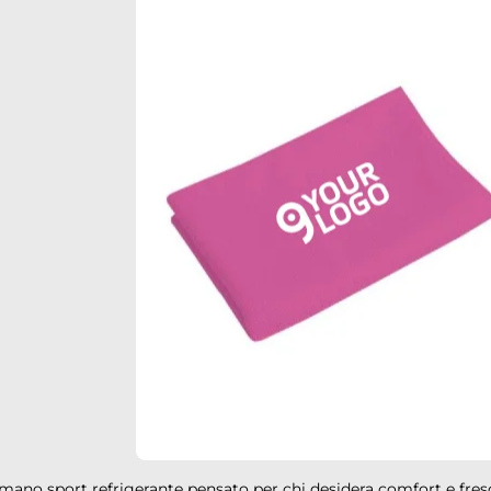
mano sport refrigerante pensato per chi desidera comfort e fre