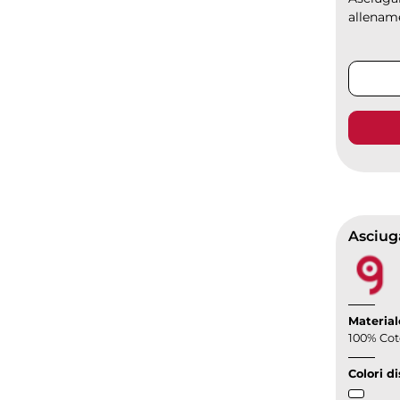
allenamen
Asciug
Material
100% Co
Colori di