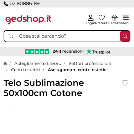
02 80886189
Login
Preferiti
Carrello
Menu
2411
recensioni
Home page
Abbigliamento Lavoro
Settori professionali
Centri estetici
Asciugamani centri estetici
Telo Sublimazione
50x100cm Cotone