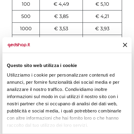
100
€ 4,49
€ 5,10
500
€ 3,85
€ 4,21
1000
€ 3,53
€ 3,93
2000
€ 3,47
€ 3,79
3000
€ 3,43
€ 3,72
4000
€ 3,41
€ 3,66
Questo sito web utilizza i cookie
Utilizziamo i cookie per personalizzare contenuti ed
5000
€ 3,41
€ 3,59
annunci, per fornire funzionalità dei social media e per
analizzare il nostro traffico. Condividiamo inoltre
6000
€ 3,39
€ 3,57
informazioni sul modo in cui utilizzi il nostro sito con i
7000
€ 3,38
€ 3,56
nostri partner che si occupano di analisi dei dati web,
pubblicità e social media, i quali potrebbero combinarle
8000
€ 3,36
€ 3,55
con altre informazioni che hai fornito loro o che hanno
raccolto dal tuo utilizzo dei loro servizi.
10000
€ 3,34
€ 3,52