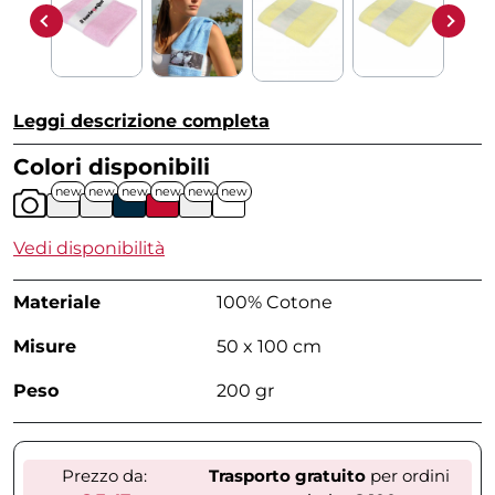
Leggi descrizione completa
Colori disponibili
new
new
new
new
new
new
Vedi disponibilità
Materiale
100% Cotone
Misure
50 x 100 cm
Peso
200 gr
Prezzo da:
Trasporto gratuito
per ordini