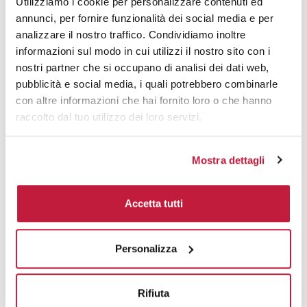
Utilizziamo i cookie per personalizzare contenuti ed
annunci, per fornire funzionalità dei social media e per
Area di personalizzazione
analizzare il nostro traffico. Condividiamo inoltre
informazioni sul modo in cui utilizzi il nostro sito con i
Domande e risposte
nostri partner che si occupano di analisi dei dati web,
pubblicità e social media, i quali potrebbero combinarle
con altre informazioni che hai fornito loro o che hanno
raccolto dal tuo utilizzo dei loro servizi.
Prodotti alternativi
Mostra dettagli
Accetta tutti
Personalizza
Rifiuta