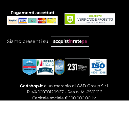
Pagamenti accettati
Siamo presenti su
Gedshop.it
è un marchio di G&D Group S.r.l.
P.IVA 10030120967 - Rea n. MI-2501016
Capitale sociale € 100.000,00 i.v.
Sede legale, Uffici Commerciali: Via Giuseppe Govone,
14 - 20154 Milano (MI)
Tel. 02 80886189
-
Mail. commerciale@gedshop.it