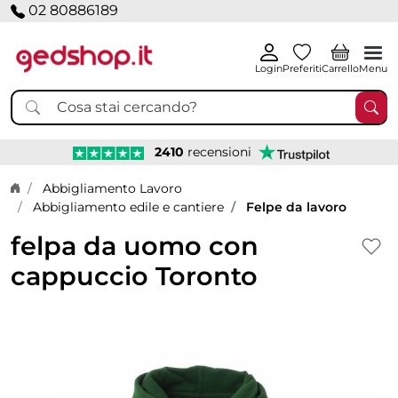
02 80886189
Login
Preferiti
Carrello
Menu
2410
recensioni
Home page
Abbigliamento Lavoro
Abbigliamento edile e cantiere
Felpe da lavoro
felpa da uomo con
cappuccio Toronto