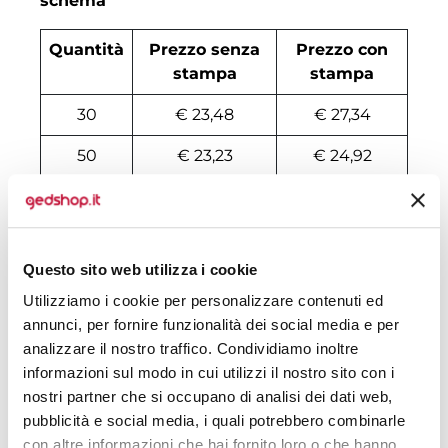
schema
Quantità
Prezzo senza
Prezzo con
stampa
stampa
30
€ 23,48
€ 27,34
50
€ 23,23
€ 24,92
100
€ 21,09
€ 23,31
200
€ 20,59
€ 22,67
Questo sito web utilizza i cookie
500
€ 19,72
€ 21,70
Utilizziamo i cookie per personalizzare contenuti ed
1000
€ 18,36
€ 21,06
annunci, per fornire funzionalità dei social media e per
analizzare il nostro traffico. Condividiamo inoltre
1500
€ 18,18
€ 20,74
informazioni sul modo in cui utilizzi il nostro sito con i
nostri partner che si occupano di analisi dei dati web,
2000
€ 18,01
€ 20,66
pubblicità e social media, i quali potrebbero combinarle
3000
€ 17,85
€ 20,57
con altre informazioni che hai fornito loro o che hanno