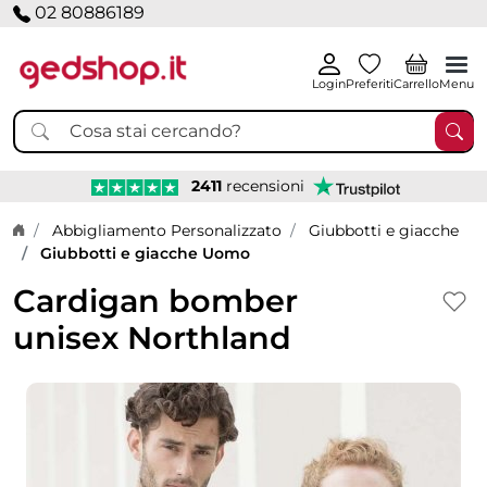
02 80886189
Login
Preferiti
Carrello
Menu
2411
recensioni
Home page
Abbigliamento Personalizzato
Giubbotti e giacche
Giubbotti e giacche Uomo
Cardigan bomber
unisex Northland