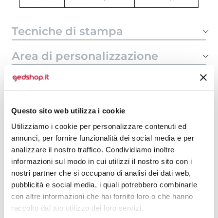
Tecniche di stampa
Area di personalizzazione
Domande e risposte
Questo sito web utilizza i cookie
Prodotti alternativi
Utilizziamo i cookie per personalizzare contenuti ed
annunci, per fornire funzionalità dei social media e per
analizzare il nostro traffico. Condividiamo inoltre
informazioni sul modo in cui utilizzi il nostro sito con i
nostri partner che si occupano di analisi dei dati web,
pubblicità e social media, i quali potrebbero combinarle
con altre informazioni che hai fornito loro o che hanno
raccolto dal tuo utilizzo dei loro servizi.