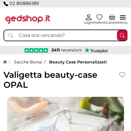
02 80886189
Login
Preferiti
Carrello
Menu
2411
recensioni
Home page
Sacche Borse
Beauty Case Personalizzati
Valigetta beauty-case
OPAL