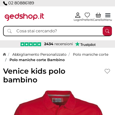
02 80886189
Login
Preferiti
Carrello
Menu
2434
recensioni
Home page
Abbigliamento Personalizzato
Polo maniche corte
Polo maniche corte Bambino
Venice kids polo
bambino