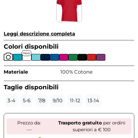
Leggi descrizione completa
Colori disponibili
new
Materiale
100% Cotone
Taglie disponibili
3-4
5-6
7/8
9/10
11-12
13-14
Prezzo da:
Trasporto gratuito
per ordini
---
superiori a € 100