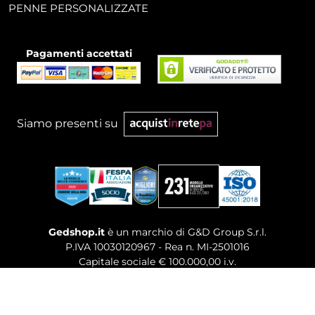
PENNE PERSONALIZZATE
Pagamenti accettati
Siamo presenti su
Gedshop.it
è un marchio di G&D Group S.r.l.
P.IVA 10030120967 - Rea n. MI-2501016
Capitale sociale € 100.000,00 i.v.
Sede legale, Uffici Commerciali: Via Giuseppe Govone,
14 - 20154 Milano (MI)
Tel. 02 80886189
-
Mail. commerciale@gedshop.it