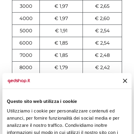
3000
€ 1,97
€ 2,65
4000
€ 1,97
€ 2,60
5000
€ 1,91
€ 2,54
6000
€ 1,85
€ 2,54
7000
€ 1,85
€ 2,48
8000
€ 1,79
€ 2,42
10000
€ 1,74
€ 2,37
Tecniche di stampa
Questo sito web utilizza i cookie
Utilizziamo i cookie per personalizzare contenuti ed
Domande e risposte
annunci, per fornire funzionalità dei social media e per
analizzare il nostro traffico. Condividiamo inoltre
informazioni sul modo in cui utilizzi il nostro sito con i