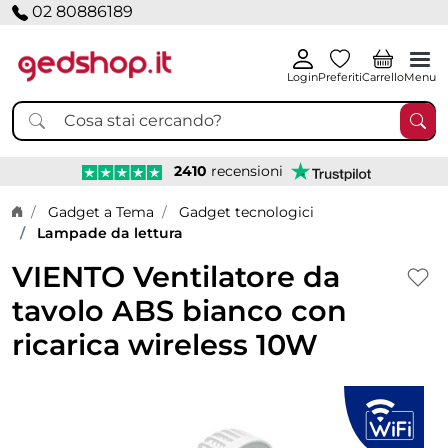
02 80886189
Login
Preferiti
Carrello
Menu
2410
recensioni
Home page
Gadget a Tema
Gadget tecnologici
Lampade da lettura
VIENTO Ventilatore da
tavolo ABS bianco con
ricarica wireless 10W