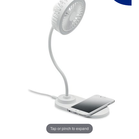
Tap or pinch to expand