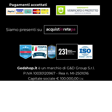
Pagamenti accettati
Siamo presenti su
Gedshop.it
è un marchio di G&D Group S.r.l.
P.IVA 10030120967 - Rea n. MI-2501016
Capitale sociale € 100.000,00 i.v.
Sede legale, Uffici Commerciali: Via Giuseppe Govone,
14 - 20154 Milano (MI)
Tel. 02 80886189
-
Mail. commerciale@gedshop.it
© 2026 GEDSHOP. ALL RIGHTS RESERVED.