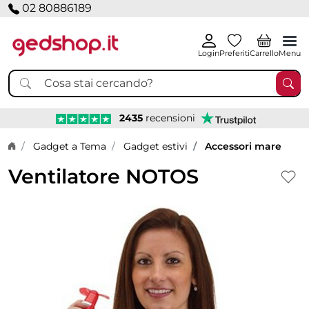
02 80886189
Login
Preferiti
Carrello
Menu
2435
recensioni
Home page
Gadget a Tema
Gadget estivi
Accessori mare
Ventilatore NOTOS