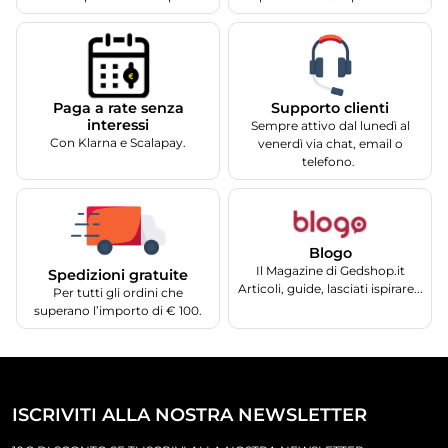
Supporto clienti
Paga a rate senza
interessi
Sempre attivo dal lunedì al
Con Klarna e Scalapay.
venerdì via chat, email o
telefono.
Blogo
Il Magazine di Gedshop.it
Spedizioni gratuite
Articoli, guide, lasciati ispirare...
Per tutti gli ordini che
superano l’importo di € 100.
ISCRIVITI ALLA NOSTRA NEWSLETTER