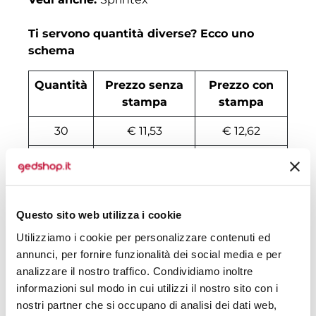
Ti servono quantità diverse? Ecco uno
schema
Quantità
Prezzo senza
Prezzo con
stampa
stampa
30
€ 11,53
€ 12,62
50
€ 9,88
€ 11,04
100
€ 7,90
€ 9,47
Questo sito web utilizza i cookie
200
€ 7,31
€ 8,61
Utilizziamo i cookie per personalizzare contenuti ed
500
€ 6,89
€ 7,04
annunci, per fornire funzionalità dei social media e per
analizzare il nostro traffico. Condividiamo inoltre
1000
€ 6,41
€ 6,83
informazioni sul modo in cui utilizzi il nostro sito con i
1500
€ 6,37
€ 6,61
nostri partner che si occupano di analisi dei dati web,