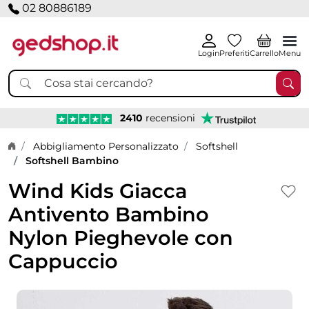
02 80886189
Login
Preferiti
Carrello
Menu
2410
recensioni
Home page
Abbigliamento Personalizzato
Softshell
Softshell Bambino
Wind Kids Giacca
Antivento Bambino
Nylon Pieghevole con
Cappuccio