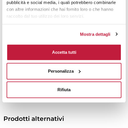
pubblicità e social media, i quali potrebbero combinarle
2000
€ 6,20
€ 6,47
con altre informazioni che hai fornito loro o che hanno
raccolto dal tuo utilizzo dei loro servizi.
3000
€ 6,12
€ 6,39
5000
€ 6,12
€ 6,36
Mostra dettagli
10000
€ 6,09
€ 6,28
Accetta tutti
Tecniche di stampa
Personalizza
Area di personalizzazione
Rifiuta
Domande e risposte
Prodotti alternativi