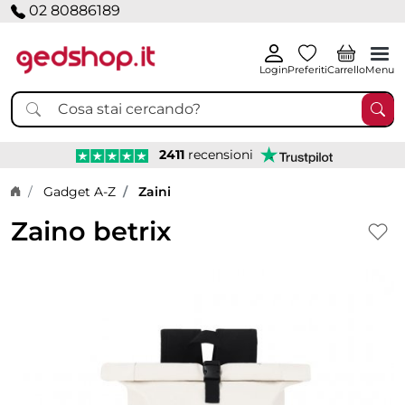
02 80886189
Login
Preferiti
Carrello
Menu
2411
recensioni
Home page
Gadget A-Z
Zaini
Zaino betrix