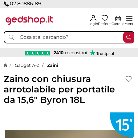
02 80886189
Login
Preferiti
Carrello
Menu
2410
recensioni
Home page
Gadget A-Z
Zaini
Zaino con chiusura
arrotolabile per portatile
da 15,6" Byron 18L