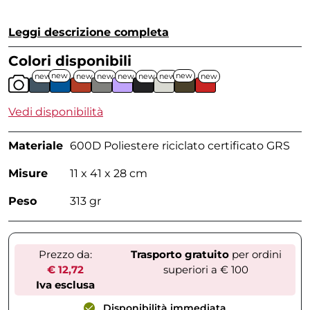
Leggi descrizione completa
Colori disponibili
new
new
new
new
new
new
new
new
new
Vedi disponibilità
Materiale
600D Poliestere riciclato certificato GRS
Misure
11 x 41 x 28 cm
Peso
313 gr
Prezzo da:
Trasporto gratuito
per ordini
€ 12,72
superiori a € 100
Iva esclusa
Disponibilità immediata