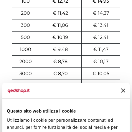
100
€ 12,72
€ 14,93
200
€ 11,42
€ 14,37
300
€ 11,06
€ 13,41
500
€ 10,19
€ 12,41
1000
€ 9,48
€ 11,47
2000
€ 8,78
€ 10,17
3000
€ 8,70
€ 10,05
10000
€ 8,26
€ 9,36
Tecniche di stampa
Questo sito web utilizza i cookie
Area di personalizzazione
Utilizziamo i cookie per personalizzare contenuti ed
annunci, per fornire funzionalità dei social media e per