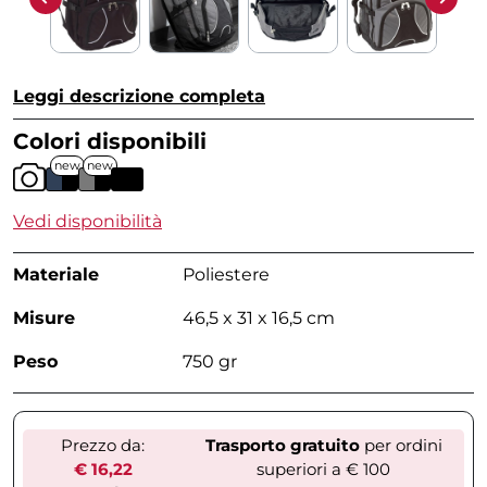
Leggi descrizione completa
Colori disponibili
new
new
Vedi disponibilità
Materiale
Poliestere
Misure
46,5 x 31 x 16,5 cm
Peso
750 gr
Prezzo da:
Trasporto gratuito
per ordini
€ 16,22
superiori a € 100