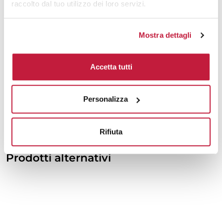
raccolto dal tuo utilizzo dei loro servizi.
5000
€ 15,37
€ 15,77
10000
€ 15,11
€ 15,56
Mostra dettagli
Tecniche di stampa
Accetta tutti
Area di personalizzazione
Personalizza
Domande e risposte
Rifiuta
Prodotti alternativi