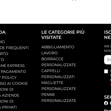
DA
LE CATEGORIE PIÙ
IS
VISITATE
NE
AMO
10€ 
ABBIGLIAMENTO
E FREQUENTI
NOS
LAVORO
ORTO
BORRACCE
TO
PERSONALIZZATE
NE EXPRESS
CAPPELLI
 PAGAMENTO
PERSONALIZZATI
Y POLICY
MAGLIETTE
SO AI COOKIE
PERSONALIZZATE
ONI DI
PENNE
A AZIENDE
SE
PERSONALIZZATE
ONI DI
 PRIVATI
Pag