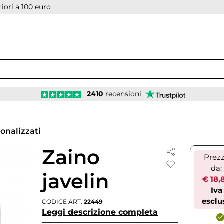
iori a 100 euro
2410
recensioni
onalizzati
Zaino
Prez
da:
javelin
€ 18,
Iva
esclu
CODICE ART.
22449
Leggi descrizione completa