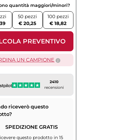
vono quantità maggiori/minori?
zzi
50 pezzi
100 pezzi
,39
€ 20,25
€ 18,82
LCOLA PREVENTIVO
RDINA UN CAMPIONE
2410
recensioni
do riceverò questo
otto?
SPEDIZIONE GRATIS
icevere questo prodotto in 15