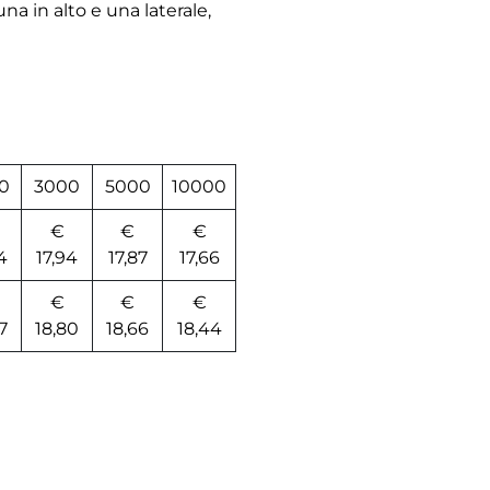
una in alto e una laterale,
0
3000
5000
10000
€
€
€
4
17,94
17,87
17,66
€
€
€
7
18,80
18,66
18,44