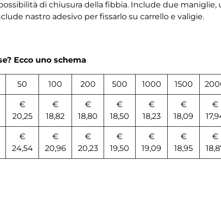
 possibilità di chiusura della fibbia. Include due maniglie, 
clude nastro adesivo per fissarlo su carrello e valigie.
rse? Ecco uno schema
50
100
200
500
1000
1500
200
€
€
€
€
€
€
€
20,25
18,82
18,80
18,50
18,23
18,09
17,9
€
€
€
€
€
€
€
24,54
20,96
20,23
19,50
19,09
18,95
18,8