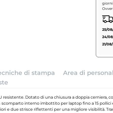
giorni
Ovvero
25/08
24/08
21/08
ecniche di stampa
Area di persona
ste
U resistente. Dotato di una chiusura a doppia cerniera, con
comparto interno imbottito per laptop fino a 15 pollici e 
ori e due strisce riflettenti per una migliore visibilità.