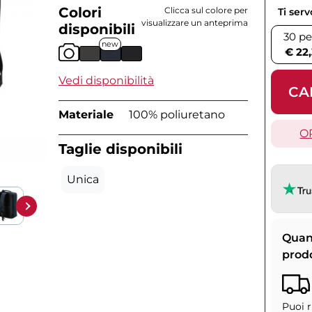
Colori
Clicca sul colore per
Ti ser
visualizzare un anteprima
disponibili
30 pe
new
€ 22
Vedi disponibilità
CA
Materiale
100% poliuretano
O
Taglie disponibili
Unica
Quan
prod
Puoi r