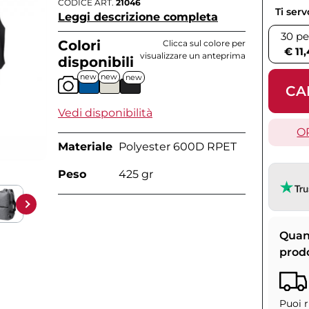
CODICE ART.
21046
Ti ser
Leggi descrizione completa
30 pe
Colori
Clicca sul colore per
€ 11
visualizzare un anteprima
disponibili
new
new
new
CA
Vedi disponibilità
O
Materiale
Polyester 600D RPET
Peso
425 gr
Quan
prod
Puoi r