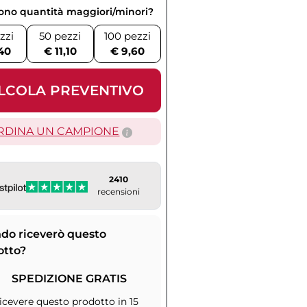
vono quantità maggiori/minori?
zzi
50 pezzi
100 pezzi
,40
€ 11,10
€ 9,60
LCOLA PREVENTIVO
RDINA UN CAMPIONE
2410
recensioni
do riceverò questo
otto?
SPEDIZIONE GRATIS
icevere questo prodotto in 15