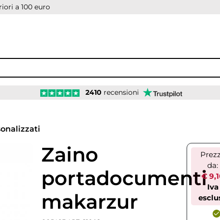
iori a 100 euro
2410
recensioni
onalizzati
Zaino
Prez
da:
portadocumenti
€ 9,
Iva
makarzur
esclu