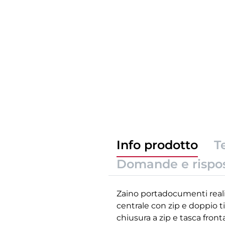
Info prodotto
T
Domande e rispo
Zaino portadocumenti reali
centrale con zip e doppio t
chiusura a zip e tasca front