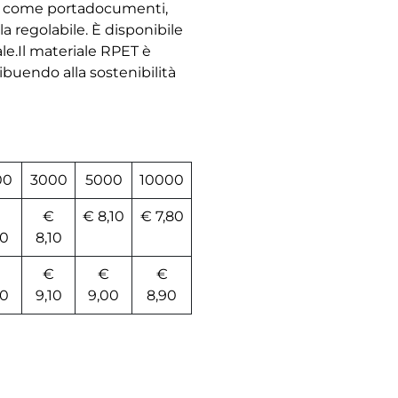
iti; come portadocumenti,
la regolabile. È disponibile
ale.Il materiale RPET è
ribuendo alla sostenibilità
00
3000
5000
10000
€
€ 8,10
€ 7,80
20
8,10
€
€
€
20
9,10
9,00
8,90