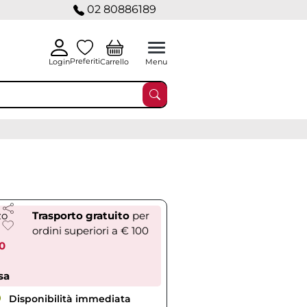
02 80886189
Preferiti
Carrello
Login
Menu
zo
Trasporto gratuito
per
ordini superiori a € 100
10
sa
Disponibilità immediata