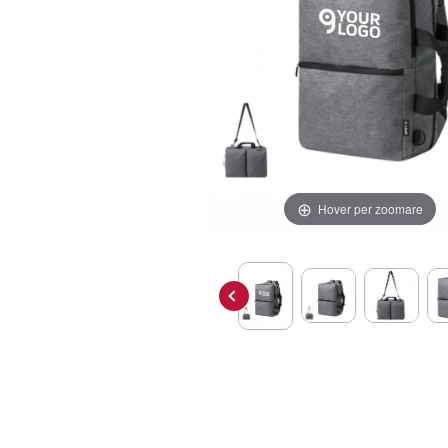
Hover per zoomare