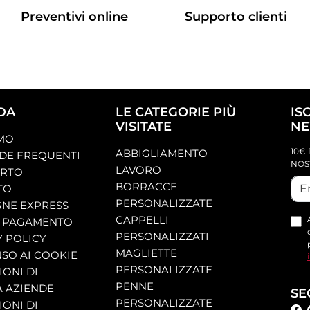
Preventivi online
Supporto clienti
DA
LE CATEGORIE PIÙ
IS
VISITATE
NE
AMO
10€ 
ABBIGLIAMENTO
E FREQUENTI
NOS
LAVORO
ORTO
BORRACCE
TO
PERSONALIZZATE
NE EXPRESS
CAPPELLI
 PAGAMENTO
PERSONALIZZATI
Y POLICY
MAGLIETTE
SO AI COOKIE
PERSONALIZZATE
ONI DI
PENNE
A AZIENDE
SE
PERSONALIZZATE
ONI DI