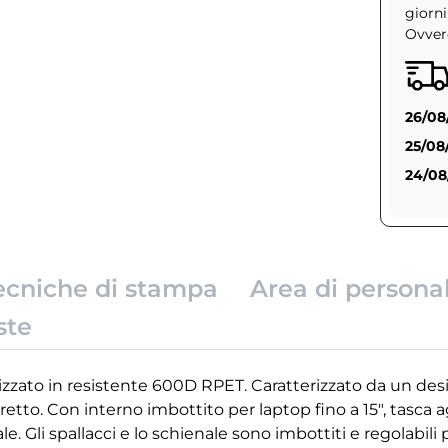
giorni
Ovvero
26/08
25/08
24/08
ecniche di stampa
Area di persona
ste
zzato in resistente 600D RPET. Caratterizzato da un de
iretto. Con interno imbottito per laptop fino a 15", tasca
ale. Gli spallacci e lo schienale sono imbottiti e regolabi