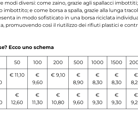
re modi diversi: come zaino, grazie agli spallacci imbott
o imbottito; e come borsa a spalla, grazie alla lunga tracol
presenta in modo sofisticato in una borsa riciclata individu
a, promuovendo così il riutilizzo dei rifiuti plastici e cont
rse? Ecco uno schema
50
100
200
500
1000
1500
20
€ 11,10
€
€ 9,10
€
€
€
€
0
9,60
8,90
8,30
8,30
8,
€
€
€
€
€
€
€
0
12,60
11,30
10,80
9,60
9,30
9,30
9,