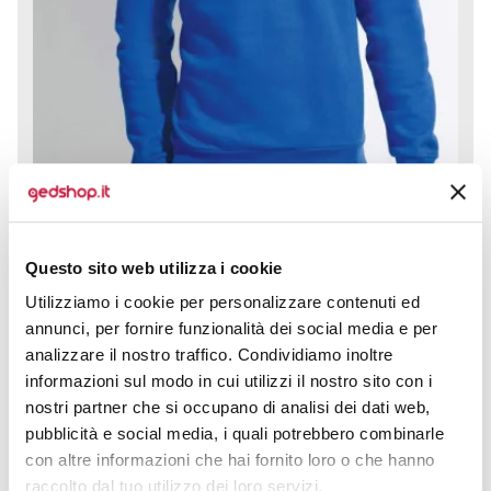
Felpa girocollo classica Spider è la scelta perfetta per
chi cerca comfort e stile in un unico capo versatile dal
Questo sito web utilizza i cookie
design...
Utilizziamo i cookie per personalizzare contenuti ed
prezzo da € 7,58
annunci, per fornire funzionalità dei social media e per
analizzare il nostro traffico. Condividiamo inoltre
CALCOLA PREVENTIVO
informazioni sul modo in cui utilizzi il nostro sito con i
nostri partner che si occupano di analisi dei dati web,
pubblicità e social media, i quali potrebbero combinarle
con altre informazioni che hai fornito loro o che hanno
raccolto dal tuo utilizzo dei loro servizi.