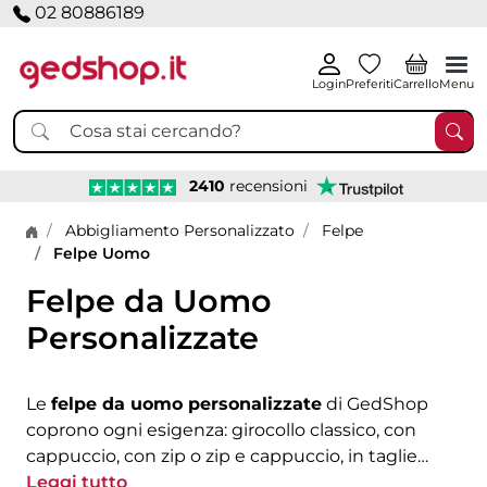
02 80886189
Login
Preferiti
Carrello
Menu
2410
recensioni
Home page
Abbigliamento Personalizzato
Felpe
Felpe Uomo
Felpe da Uomo
Personalizzate
Le
felpe da uomo personalizzate
di GedShop
coprono ogni esigenza: girocollo classico, con
cappuccio, con zip o zip e cappuccio, in taglie
dalla S alla 3XL. Tutti i modelli sono personalizzabili
Leggi tutto