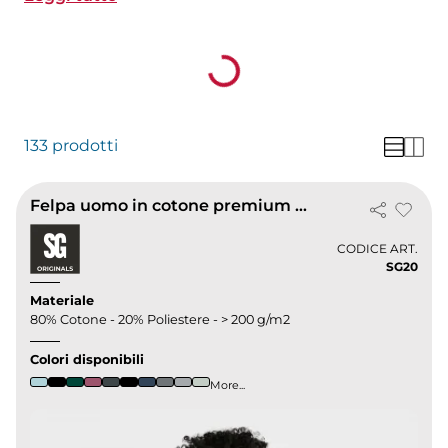
Loading...
con il tuo logo tramite serigrafia, ricamo o stampa
digitale ideali per divise aziendali, team sportivi e
gadget promozionali. Configura il tuo ordine
online e ricevi un preventivo gratuito in tempo
reale.
133 prodotti
Felpa uomo in cotone premium comfort fit
CODICE ART.
SG20
Materiale
80% Cotone - 20% Poliestere - > 200 g/m2
Colori disponibili
More...