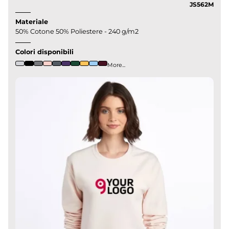
JS562M
Materiale
50% Cotone 50% Poliestere - 240 g/m2
Colori disponibili
More...