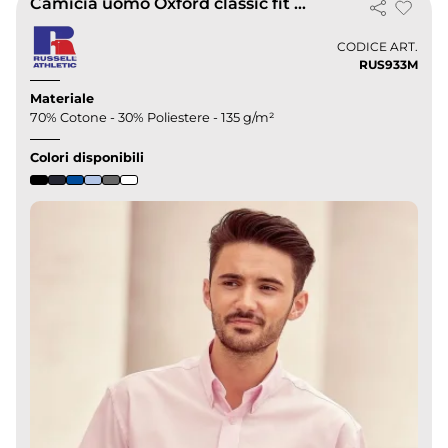
Camicia uomo Oxford classic fit manica corta
CODICE ART.
RUS933M
Materiale
70% Cotone - 30% Poliestere - 135 g/m²
Colori disponibili