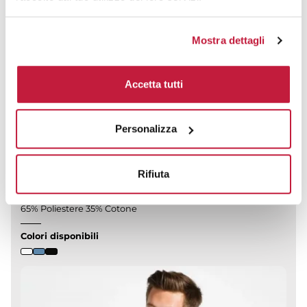
prezzo da € 11,83
Mostra dettagli
CALCOLA PREVENTIVO
Accetta tutti
Personalizza
Bristol Camicia Popeline Uomo Maniche corte, Regular Fit
CODICE ART.
SOLS16050
Rifiuta
Materiale
65% Poliestere 35% Cotone
Colori disponibili