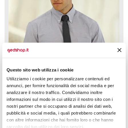
Questo sito web utilizza i cookie
Utilizziamo i cookie per personalizzare contenuti ed
annunci, per fornire funzionalità dei social media e per
analizzare il nostro traffico. Condividiamo inoltre
informazioni sul modo in cui utilizzi il nostro sito con i
nostri partner che si occupano di analisi dei dati web,
Camicia uomo Oxford maniche corte con tasca sul
pubblicità e social media, i quali potrebbero combinarle
petto è la soluzione ideale per chi cerca uno stile
con altre informazioni che hai fornito loro o che hanno
sofisticato ma...
raccolto dal tuo utilizzo dei loro servizi.