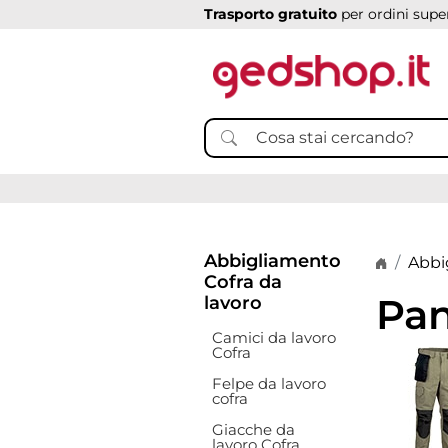
Trasporto gratuito
per ordini super
Abbigliamento
Home p
Abbi
Cofra da
Pan
lavoro
Camici da lavoro
Cofra
Felpe da lavoro
cofra
Giacche da
lavoro Cofra