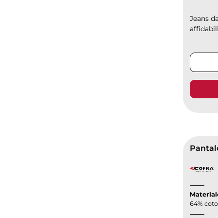
Jeans da
affidabil
Pantalo
Material
64% coton