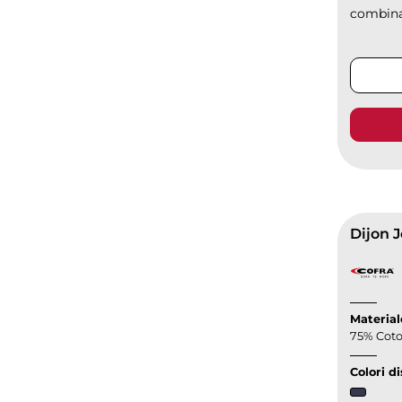
combinaz
Dijon J
Material
75% Coto
Colori di