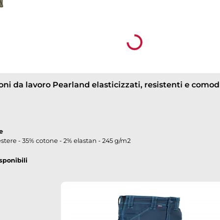
ogni pantalone da lavoro Cofra risponde a severi
comfort di movimento.
Loading...
ni da lavoro Pearland elasticizzati, resistenti e comod
e
stere - 35% cotone - 2% elastan - 245 g/m2
sponibili