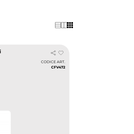
 standard di sicurezza e
i
CODICE ART.
CFV472