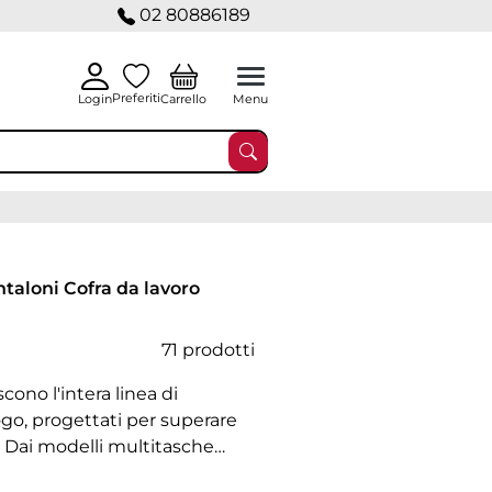
02 80886189
Preferiti
Carrello
Login
Menu
taloni Cofra da lavoro
71 prodotti
cono l'intera linea di
ogo, progettati per superare
o. Dai modelli multitasche
nali imbottite o antistatiche,