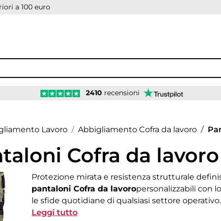
iori a 100 euro
2410
recensioni
age
gliamento Lavoro
Abbigliamento Cofra da lavoro
Pan
taloni Cofra da lavoro
Protezione mirata e resistenza strutturale definis
pantaloni Cofra da lavoro
personalizzabili con l
le sfide quotidiane di qualsiasi settore operativ
rinforzati ai jeans elastici, fino alle varianti inver
Leggi tutto