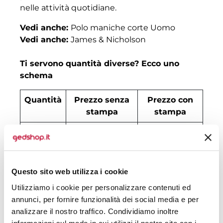
nelle attività quotidiane.
Vedi anche:
Polo maniche corte Uomo
Vedi anche:
James & Nicholson
Ti servono quantità diverse? Ecco uno
schema
Quantità
Prezzo senza
Prezzo con
stampa
stampa
30
€ 16,99
€ 19,40
50
€ 15,23
€ 17,11
Questo sito web utilizza i cookie
100
€ 14,35
€ 15,40
Utilizziamo i cookie per personalizzare contenuti ed
200
€ 14,09
€ 14,97
annunci, per fornire funzionalità dei social media e per
analizzare il nostro traffico. Condividiamo inoltre
500
€ 12,94
€ 14,40