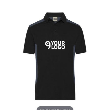
Tap or pinch to expand