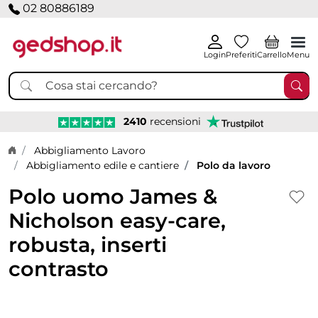
02 80886189
Login
Preferiti
Carrello
Menu
2410
recensioni
Home page
Abbigliamento Lavoro
Abbigliamento edile e cantiere
Polo da lavoro
Polo uomo James &
Nicholson easy-care,
robusta, inserti
contrasto