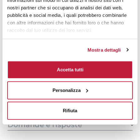
informazioni sul modo in cui utilizzi il nostro sito con i
1000
€ 12,51
€ 13,25
nostri partner che si occupano di analisi dei dati web,
pubblicità e social media, i quali potrebbero combinarle
1500
€ 12,42
€ 12,97
con altre informazioni che hai fornito loro o che hanno
raccolto dal tuo utilizzo dei loro servizi.
2000
€ 12,42
€ 12,82
3000
€ 12,33
€ 12,68
Mostra dettagli
5000
€ 12,06
€ 12,46
Accetta tutti
10000
€ 11,90
€ 12,17
Personalizza
Tecniche di stampa
Area di personalizzazione
Rifiuta
Domande e risposte